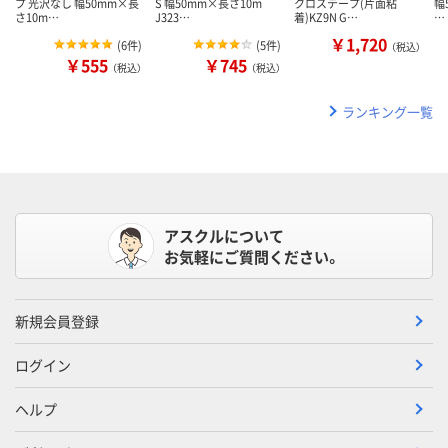
プ 光沢なし 幅50mm×長
S 幅50mm×長さ10m
クロステープ(片面粘
幅
さ10m…
J323…
着)KZ9N G…
…
￥1,720
(
6件
)
(
5件
)
（税込）
￥555
￥745
（税込）
（税込）
ランキング一覧
アスクルについて
お気軽にご質問ください。
新規会員登録
ログイン
ヘルプ