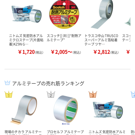
ニトムズ 気密防水アル
スコッチ[[（R）]]“耐熱ア
トラスコ中山 TRUSCO
スコッチ[
ミクロステープ(片面粘
ルミテープ”
スーパーアルミ箔粘着
テープ（
着)KZ9N G…
テープ ツヤ…
￥1,720
￥2,005～
￥2,812
￥1
（税込）
（税込）
（税込）
アルミテープの売れ筋ランキング
現場のチカラ アルミテー
プロセルフ アルミテープ
ニトムズ 気密防水アルミ
防