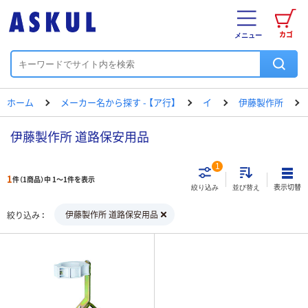
カゴ
メニュー
ホーム
メーカー名から探す - 【ア行】
イ
伊藤製作所
伊藤製作所 道路保安用品
1
1
件（1商品）中 1～1件を表示
表示切替
絞り込み
並び替え
伊藤製作所 道路保安用品
絞り込み