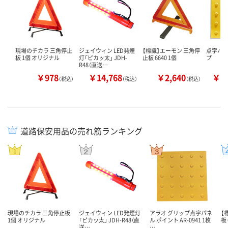
現場のチカラ 三角停止
ジェイウィン LED発煙
【標識】エーモン 三角停
点字パネ
板 1個 オリジナル
灯「ピカッ太」 JDH-
止板 6640 1個
プ
R48（直送…
￥978
￥14,768
￥2,640
￥2
（税込）
（税込）
（税込）
道路保安用品の売れ筋ランキング
現場のチカラ 三角停止板
ジェイウィン LED発煙灯
アラオ グリップ点字パネ
【
1個 オリジナル
「ピカッ太」 JDH-R48（直
ル ポイント AR-0941 1枚
板 
送…
…