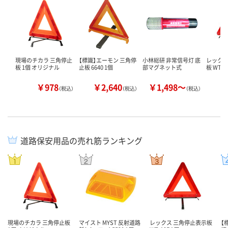
現場のチカラ 三角停止
【標識】エーモン 三角停
小林総研 非常信号灯 底
レックス
板 1個 オリジナル
止板 6640 1個
部マグネット式
板 WT-1
￥978
￥2,640
￥1,498～
￥
（税込）
（税込）
（税込）
道路保安用品の売れ筋ランキング
現場のチカラ 三角停止板
マイスト MYST 反射道路
レックス 三角停止表示板
【