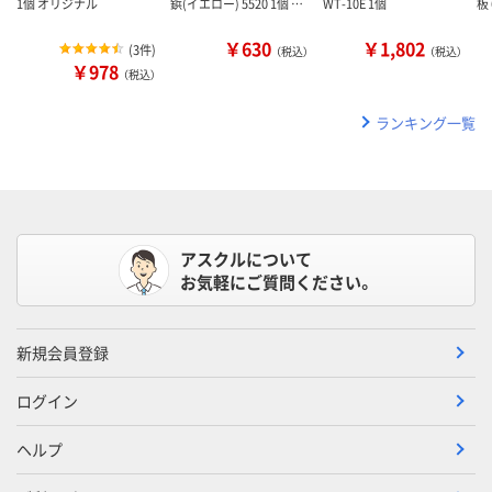
1個 オリジナル
鋲(イエロー) 5520 1個 …
WT-10E 1個
板 
￥630
￥1,802
(
3件
)
（税込）
（税込）
￥978
（税込）
ランキング一覧
アスクルについて
お気軽にご質問ください。
新規会員登録
ログイン
ヘルプ