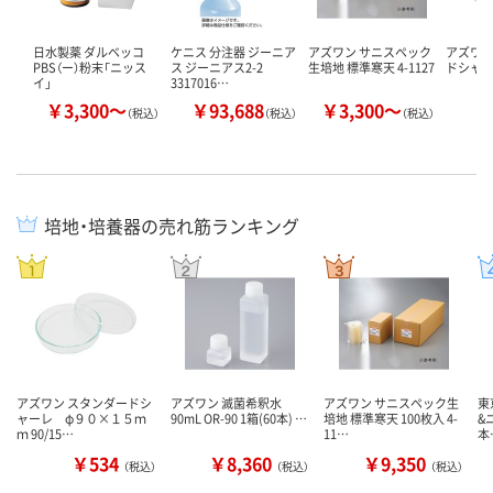
日水製薬 ダルベッコ
ケニス 分注器 ジーニア
アズワン サニスペック
アズワ
PBS（ー）粉末「ニッス
ス ジーニアス2-2
生培地 標準寒天 4-1127
ドシャ
イ」
3317016…
￥3,300～
￥93,688
￥3,300～
￥
（税込）
（税込）
（税込）
培地・培養器の売れ筋ランキング
アズワン スタンダードシ
アズワン 滅菌希釈水
アズワン サニスペック生
東
ャーレ φ９０×１５ｍ
90mL OR-90 1箱(60本) …
培地 標準寒天 100枚入 4-
&
ｍ 90/15…
11…
本
￥534
￥8,360
￥9,350
（税込）
（税込）
（税込）