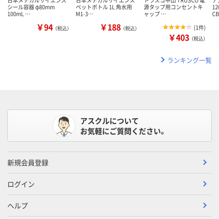
シール容器 φ80mm
ペットボトル 1L 角水用
源タップ用コンセントキ
1
100mL …
M1-3…
ャップ …
C
￥94
￥188
(
1件
)
（税込）
（税込）
￥403
（税込）
ランキング一覧
アスクルについて
お気軽にご質問ください。
新規会員登録
ログイン
ヘルプ