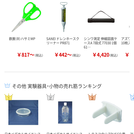
鉄腕（R）ハサミMP
SANEI ドレンホースク
シンワ測定 伸縮図面ケ
アズワン
リーナー PR871
ースA 7段式 77030 1個
10枚入 1
61…
￥817～
￥442～
￥4,420
￥1
（税込）
（税込）
（税込）
その他 実験器具・小物の売れ筋ランキング
日本メデカルサイエンス
日本メデカルサイエンス
トラスコ中山 TRUSCO 電
ア