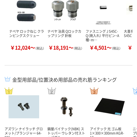
ナベヤ ロックねじ クラ
ナベヤ 治具 Qロックカ
ファスニング J S45C-
大喜多 
ンピングスクリュー
ップリング 針板
Q（焼入れ） 平行ピン・A
S45C _3
種・m…
￥12,024～
￥18,191～
￥4,501～
￥2
（税込）
（税込）
（税込）
金型用部品/位置決め用部品の売れ筋ランキング
アズワン ナイラッチ グロ
鍋屋バイテック(NBK) ス
アイテック 光 ゴム板
ニ
メット/プランジャー 64-
トッパー ウレタン付スト
1×300×300mm KGR-
プ