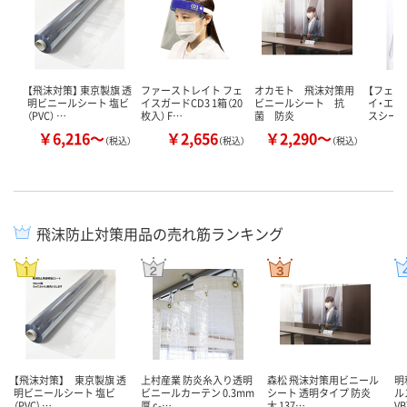
【飛沫対策】 東京製旗 透
ファーストレイト フェ
オカモト 飛沫対策用
【フェイ
明ビニールシート 塩ビ
イスガードCD3 1箱（20
ビニールシート 抗
イ・エム
（PVC） …
枚入） F…
菌 防炎
スシール
￥6,216～
￥2,656
￥2,290～
￥
（税込）
（税込）
（税込）
飛沫防止対策用品の売れ筋ランキング
【飛沫対策】 東京製旗 透
上村産業 防炎糸入り透明
森松 飛沫対策用ビニール
明
明ビニールシート 塩ビ
ビニールカーテン 0.3mm
シート 透明タイプ 防炎
ル
（PVC) …
厚 c-…
大 137…
VB