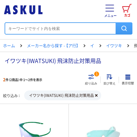
カゴ
メニュー
ホーム
メーカー名から探す - 【ア行】
イ
イワツキ
イワツキ(IWATSUKI) 飛沫防止対策用品
1
2
件（2商品）中 1～2件を表示
表示切替
絞り込み
並び替え
イワツキ(IWATSUKI) 飛沫防止対策用品
絞り込み