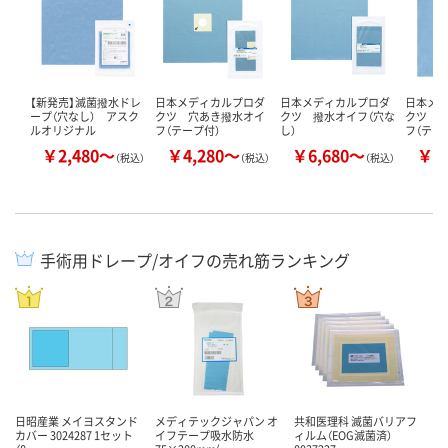
【新発売】滅菌撥水ドレ
日本メディカルプロダ
日本メディカルプロダ
日本メ
ープ（穴なし） アスク
クツ 穴あき撥水オイ
クツ 撥水オイフ（穴な
クツ 
ルオリジナル
フ（テープ付）
し）
フ（テー
￥2,480～
￥4,280～
￥6,680～
￥3
（税込）
（税込）
（税込）
手術用ドレープ/オイフの売れ筋ランキング
日昭産業 メイヨスタンド
メディテックジャパン オ
共和医理科 滅菌バリアフ
カバー 3024287 1セット
イフテープ吸水防水
ィルム（EOG滅菌済）