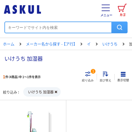
カゴ
メニュー
ホーム
メーカー名から探す - 【ア行】
イ
いけうち
いけうち 加湿器
1
1
件（4商品）中 1～1件を表示
表示切替
絞り込み
並び替え
いけうち 加湿器
絞り込み