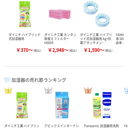
ダイニチ ハイブリッド
ダイニチ工業 カンタン
ダイニチ工業 ハイブリ
YAMAZ
式加湿器用
取替えフィルター
ッド式加湿器用 Ag+抗
液 500
H0605
菌アタッチメン…
由来…
￥370～
￥2,948～
￥1,590～
￥
（税込）
（税込）
（税込）
加湿器の売れ筋ランキング
ダイニチ工業 ハイブリッ
アピックスインターナシ
Panasonic 加湿器用洗剤
Y