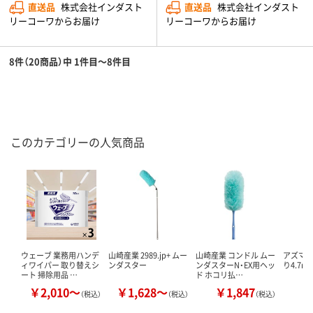
直送品
株式会社インダスト
直送品
株式会社インダスト
リーコーワからお届け
リーコーワからお届け
8件（20商品）中 1件目～8件目
このカテゴリーの人気商品
ウェーブ 業務用ハンデ
山崎産業 2989.jp+ ムー
山崎産業 コンドル ムー
アズマ工
ィワイパー 取り替えシ
ンダスター
ンダスターN・EX用ヘッ
り4.7m 
ート 掃除用品 …
ド ホコリ払…
￥2,010～
￥1,628～
￥1,847
￥
（税込）
（税込）
（税込）