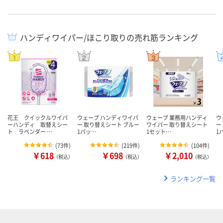
ハンディワイパー/ほこり取りの売れ筋ランキング
花王 クイックルワイパ
ウェーブ ハンディワイパ
ウェーブ 業務用ハンディ
ウ
ーハンディ 取替えシー
ー 取り替えシート ブルー
ワイパー 取り替えシート
ー
ト ラベンダー …
1パッ…
1セット…
1
(
73件
)
(
219件
)
(
104件
)
￥618
￥698
￥2,010
（税込）
（税込）
（税込）
ランキング一覧