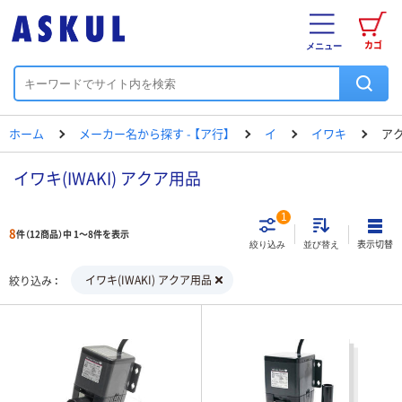
カゴ
メニュー
ホーム
メーカー名から探す - 【ア行】
イ
イワキ
ア
イワキ(IWAKI) アクア用品
1
8
件（12商品）中 1～8件を表示
表示切替
絞り込み
並び替え
イワキ(IWAKI) アクア用品
絞り込み