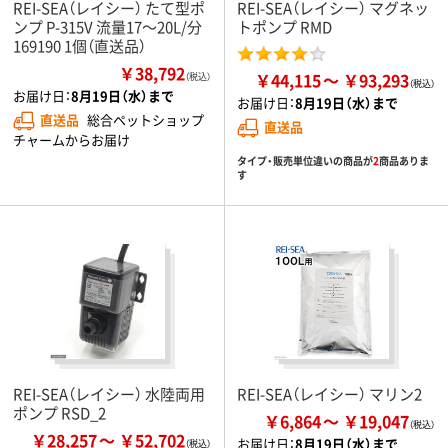
REI-SEA（レイシー） たて型ポ
REI-SEA（レイシー） マグネッ
ンプ P-315V 流量17～20L/分
トポンプ RMD
169190 1個（直送品）
￥38,792
￥44,115
￥93,293
（税込）
お届け日：
8月19日（水）まで
お届け日：
8月19日（水）まで
直送品
総合ペットショップ
直送品
チャームからお届け
タイプ・販売単位違いの商品が
2
商品ありま
す
REI-SEA（レイシー） 水陸両用
REI-SEA（レイシー） マリン2
ポンプ RSD_2
￥6,864
￥19,047
￥28,257
￥52,702
お届け日：
8月19日（水）まで