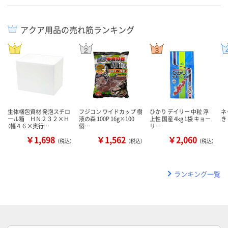
アクア用品の売れ筋ランキング
生体梱包資材 発泡スチロ
フジコン ワイドカップ 樹
ひかり デイリー 中粒 浮
ネ
ール箱 ＨＮ２３２×Ｈ
液の森 100P 16g×100
上性 国産 4kg 1袋 キョー
き
（幅４６×奥行…
個…
リ…
￥1,698
￥1,562
￥2,060
（税込）
（税込）
（税込）
ランキング一覧