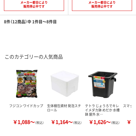
メーカー都合により
メーカー都合により
販売停止中です
販売停止中です
8件（12商品）中 1件目～8件目
このカテゴリーの人気商品
フジコン ワイドカップ
生体梱包資材 発泡スチ
テトラ じょうろでキレ
スマック
ロール
イメダカ鉢 めだか 水槽
鉢 屋外 水…
￥1,088～
￥1,164～
￥1,626～
￥1
（税込）
（税込）
（税込）