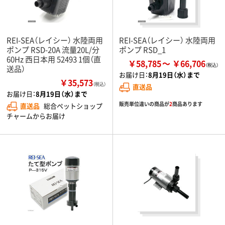
REI-SEA（レイシー） 水陸両用
REI-SEA（レイシー） 水陸両用
ポンプ RSD-20A 流量20L/分
ポンプ RSD_1
60Hz 西日本用 52493 1個（直
￥58,785
￥66,706
送品）
お届け日：
8月19日（水）まで
￥35,573
（税込）
直送品
お届け日：
8月19日（水）まで
販売単位違いの商品が
2
商品あります
直送品
総合ペットショップ
チャームからお届け