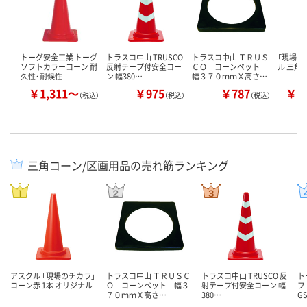
トーグ安全工業 トーグ
トラスコ中山 TRUSCO
トラスコ中山 ＴＲＵＳ
「現場の
ソフトカラーコーン 耐
反射テープ付安全コー
ＣＯ コーンベット
ル 三角
久性・耐候性
ン 幅380…
幅３７０ｍｍＸ高さ…
￥1,311～
￥975
￥787
￥1
（税込）
（税込）
（税込）
三角コーン/区画用品の売れ筋ランキング
アスクル 「現場のチカラ」
トラスコ中山 ＴＲＵＳＣ
トラスコ中山 TRUSCO 反
ト
コーン赤 1本 オリジナル
Ｏ コーンベット 幅３
射テープ付安全コーン 幅
フ
７０ｍｍＸ高さ…
380…
G