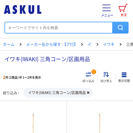
カゴ
メニュー
ホーム
メーカー名から探す - 【ア行】
イ
イワキ
三
イワキ(IWAKI) 三角コーン/区画用品
1
2
件（2商品）中 1～2件を表示
表示切替
絞り込み
並び替え
イワキ(IWAKI) 三角コーン/区画用品
絞り込み