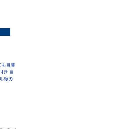
ども目薬
付き 目
ール後の