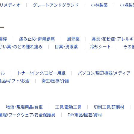
リメディオ
グレートアンドグランド
小林製薬
小堺製
ー
綿棒
痛み止め・解熱鎮痛
風邪薬
鼻炎・花粉症・アレル
がい薬・のどの腫れ痛み
目薬・洗眼薬
冷却シート
その
イル
トナー/インク/コピー用紙
パソコン/周辺機器/メディア
食品/ギフト/お酒
衛生/医療/介護
物流・現場用品/台車
工具/電動工具
切削工具/研磨材
業服/ワークウェア/安全保護具
DIY用品/園芸/資材