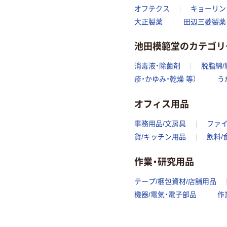
オフテクス
キョーリン
大正製薬
田辺三菱製薬
池田模範堂のカテゴリ
消毒液・除菌剤
脱脂綿/
疹・かゆみ・乾燥 等）
う
オフィス用品
事務用品/文房具
ファ
貨/キッチン用品
飲料/
作業・研究用品
テープ/梱包資材/店舗用品
機器/電気・電子部品
作