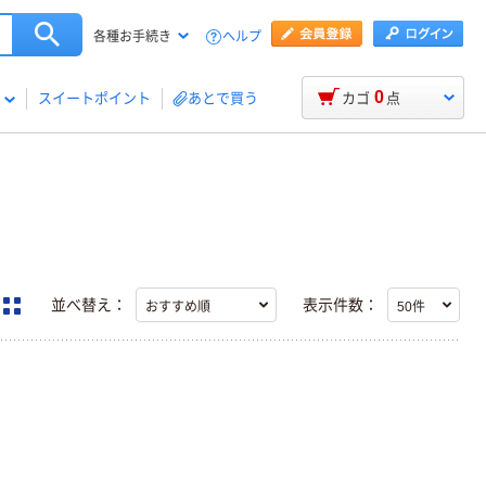
ヘルプ
各種お手続き
0
スイートポイント
あとで買う
カゴ
点
並べ替え：
表示件数：