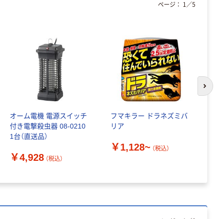
ページ：
1
／
5
次の
オーム電機 電源スイッチ
フマキラー ドラネズミバ
バ
付き電撃殺虫器 08-0210
リア
￥
1台（直送品）
￥1,128~
（税込）
￥4,928
（税込）