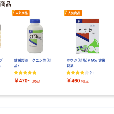
ト商品
オリジナル
本気プライス
人気商品
人気商品
【アスクル限定】
アスクル 耳にや
ファーストレイ
さしい やわらか
ト ニトリルグ
いマスク
ローブ ブル
￥698~
￥458~
（税込）
（税込）
ー 粉なし（パ
ウダーフリー）
オリジナル
期間限定価格
アスクル 検査用
アスクル プラ
ディスポパンツ
スチックグロー
ブ
健栄製薬 クエン酸（結
ホウ砂（結晶）P 50g 健栄
ブ 薄手 粉な
￥96~
大
晶）
製薬
（税込）
し（パウダーフ
￥298~
キ
（税込）
(
4
)
リー）
￥470~
￥460
（税込）
（税込）
本気プライス
蛍光オプテック
ス1(アスクル限
定モデル) 蛍光
ペン ゼブラ
￥52~
（税込）