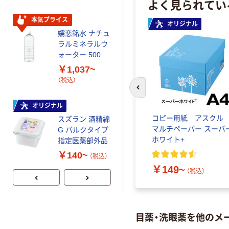
よく見られてい
ウダーフリー）
本気プライス
本気プライス
オリジナル
嬬恋銘水 ナチュ
ペーパータオル
ラルミネラルウ
小判・シングル
ォーター 500ml
再生紙 200枚
キャップシール
FSC認証紙 アス
￥1,037~
￥143~
（税込）
付き／2Lラベル
クルオリジナル
（税込）
レス 10本
前のスライドへ
本気プライス
オリジナル
ティッシュペー
コピー用紙 アスク
スズラン 酒精綿
パー ボックス
マルチペーパー スーパ
G バルクタイプ
モカ 200組 5個
ホワイト+
指定医薬部外品
アスクル オリジ
￥428~
（税込）
ナルティッシュ
￥140~
（税込）
PEFC認証
￥149~
（税込）
目薬・洗眼薬を他のメ