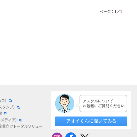
ページ：
1
／
1
ハコ）
スタンプ）
場
bメディア）
アオイくんに聞いてみる
企業向けトータルソリュー