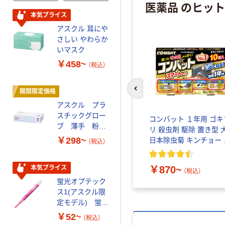
医薬品 のヒッ
本気プライス
人気商品
アスクル 耳にや
サントリー 天然
さしい やわらか
水 ミネラルウォ
いマスク
ーター ペットボ
トル
￥458~
￥686~
（税込）
（税込）
期間限定価格
本気プライス
前のスライドへ
アスクル プラ
ファーストレイ
スチックグロー
ト ホワイト紙コ
動精子濃
イソジンクリアうがい薬
コンバット １年用 ゴキ
ブ 薄手 粉な
ップ
回分 妊
Ａ400ｍｌ シオノギ ア
リ 殺虫剤 駆除 置き型 
し（パウダーフ
￥298~
￥374~
定 高精
イノヴァ
日本除虫菊 キンチョー 
（税込）
（税込）
リー）
ンチョウ
￥1,380
（税込）
￥870~
本気プライス
オリジナル
（税込）
蛍光オプテック
【アスクル限定】
ス1(アスクル限
ファーストレイ
定モデル) 蛍光
ト ニトリルグ
ペン ゼブラ
ローブ ホワイ
￥52~
￥698~
（税込）
（税込）
ト 粉なし（パ