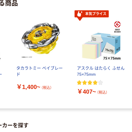
る商品
本気プライス
本気プライス
嬬恋銘水 ナチュ
ラルミネラルウ
ォーター 500ml
キャップシール
￥1,037~
付き／2Lラベル
（税込）
レス 10本
オリジナル
ル
タカラトミー ベイブレー
アスクル はたらく ふせん
スズラン 酒精綿
ー
ド
75×75mm
G バルクタイプ
指定医薬部外品
￥1,400~
（税込）
￥140~
（税込）
￥407~
（税込）
ーカーを探す