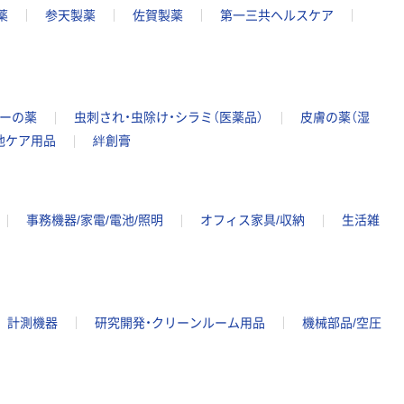
薬
参天製薬
佐賀製薬
第一三共ヘルスケア
ギーの薬
虫刺され・虫除け・シラミ（医薬品）
皮膚の薬（湿
他ケア用品
絆創膏
事務機器/家電/電池/照明
オフィス家具/収納
生活雑
計測機器
研究開発・クリーンルーム用品
機械部品/空圧