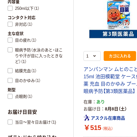
内容量
250ml以下（1）
コンタクト対応
非対応（1）
主な症状
目の疲れ（1）
眼病予防（水泳のあと・ほこ
カゴに入れる
りや汗が目に入ったときな
ど）（1）
アンパンマン ムヒのこ
結膜充血（1）
15ml 池田模範堂 ケース
目のかゆみ（1）
薬 充血 目のかゆみ プ
剤型
眼病予防【第3類医薬品】
点眼剤（1）
在庫
あり
お届け日
8月8日（土）
お届け日目安
アスクル在庫商品
当日〜翌々日お届け（1)
￥515
（税込）