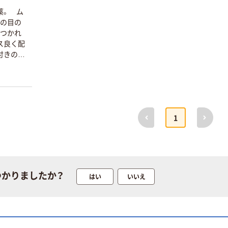
薬。 ム
まの目の
のつかれ
ス良く配
付きの目
前へ
次へ
1
つかりましたか？
はい
いいえ