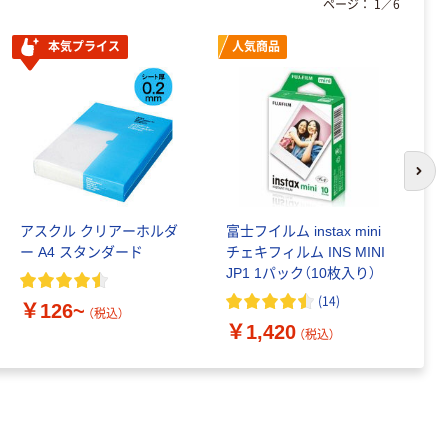
ページ：
1
／
6
本気プライス
人気商品
次の
アスクル クリアーホルダ
富士フイルム instax mini
ゴ
ー A4 スタンダード
チェキフィルム INS MINI
乳
JP1 1パック（10枚入り）
詰
1
(
14
)
￥126~
（税込）
￥1,420
￥
（税込）