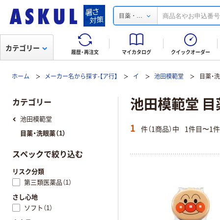
...
目薬・
カテゴリー
履歴・再注文
マイカタログ
クイックオーダー
ホーム
メーカー名から探す-【ア行】
イ
池田模範堂
目薬・
池田模範堂 目
カテゴリー
池田模範堂
1
件（1商品）中
1件目〜1
目薬・洗眼薬（1）
スペックで絞り込む
リスク分類
第三類医薬品（1）
さし心地
ソフト（1）