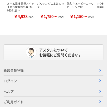
オーム電機 電源スイッ
バルサン ダニよけ レッ
興和 キューピーコーワ
ホウ砂（結
チ付き電撃殺虫器 08-
ク
ヒーリング錠
栄製薬 
0210 1台…
￥4,928
￥1,750～
￥1,150～
￥
（税込）
（税込）
（税込）
アスクルについて
お気軽にご質問ください。
新規会員登録
ログイン
ヘルプ
ご利用ガイド