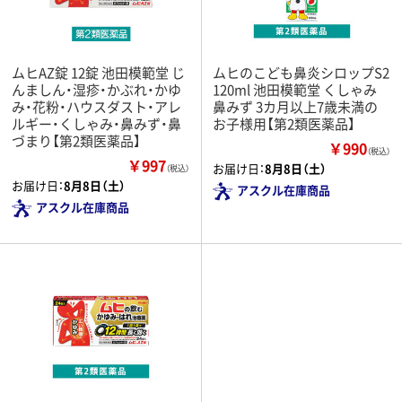
ムヒAZ錠 12錠 池田模範堂 じ
ムヒのこども鼻炎シロップS2
んましん・湿疹・かぶれ・かゆ
120ml 池田模範堂 くしゃみ
み・花粉・ハウスダスト・アレ
鼻みず 3カ月以上7歳未満の
ルギー・くしゃみ・鼻みず・鼻
お子様用【第2類医薬品】
づまり【第2類医薬品】
￥990
（税込）
￥997
お届け日：
8月8日（土）
（税込）
お届け日：
8月8日（土）
アスクル在庫商品
アスクル在庫商品