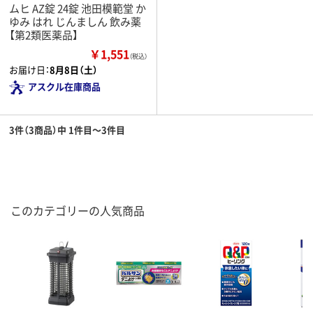
ムヒ AZ錠 24錠 池田模範堂 か
ゆみ はれ じんましん 飲み薬
【第2類医薬品】
￥1,551
（税込）
お届け日：
8月8日（土）
アスクル在庫商品
3件（3商品）中 1件目～3件目
このカテゴリーの人気商品