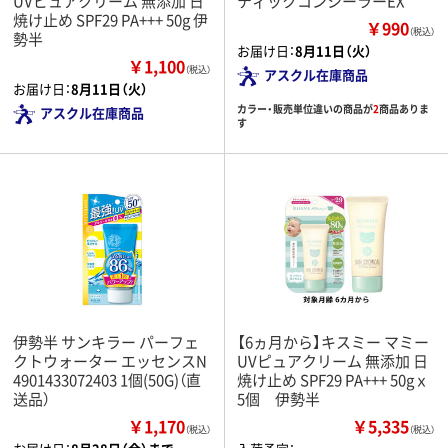
UVピュアクリーム 無添加 日
ティックコンシーラーEX
焼け止め SPF29 PA+++ 50g 伊
￥990
（税込）
勢半
お届け日：
8月11日（火）
￥1,100
（税込）
アスクル在庫商品
お届け日：
8月11日（火）
カラー・販売単位違いの商品が
2
商品ありま
アスクル在庫商品
す
伊勢半 サンキラー パーフェ
【6ヵ月から】キスミー マミー
クトウォーター エッセンスN
UVピュアクリーム 無添加 日
4901433072403 1個(50G)（直
焼け止め SPF29 PA+++ 50gｘ
送品）
5個 伊勢半
￥1,170
￥5,335
（税込）
（税込）