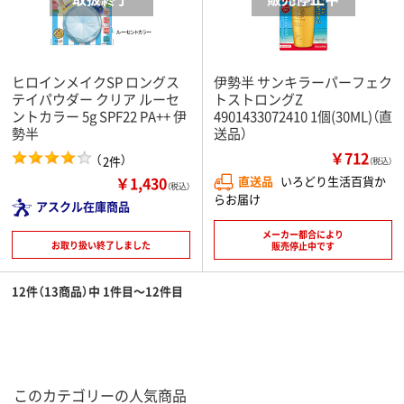
ヒロインメイクSP ロングス
伊勢半 サンキラーパーフェク
テイパウダー クリア ルーセ
トストロングZ
ントカラー 5g SPF22 PA++ 伊
4901433072410 1個(30ML)（直
勢半
送品）
￥712
（
）
2件
（税込）
￥1,430
直送品
いろどり生活百貨か
（税込）
らお届け
アスクル在庫商品
メーカー都合により
お取り扱い終了しました
販売停止中です
12件（13商品）中 1件目～12件目
このカテゴリーの人気商品