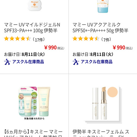
マミー UVマイルドジェルN
マミー UVアクアミルク
SPF33・PA+++ 100g 伊勢半
SPF50+・PA++++ 50g 伊勢半
（
）
（
）
17件
7件
￥990
￥990
（税込）
（税込）
お届け日：
8月11日（火）
お届け日：
8月11日（火）
アスクル在庫商品
アスクル在庫商品
【6ヵ月から】キスミー マミー
伊勢半 キスミーフェルム ス