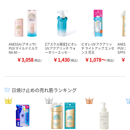
ANESSA（アネッサ）
【アスクル限定】ビオレ
ビオレ UV アクアリッ
ANESS
PUV マイルドミルク
UV アクアリッチ ウォ
チ ライトアップ エッセ
PUV ス
NA 60…
ータリーエッセ…
ンス 花王
SPF5…
￥3,058
￥1,430
￥1,078～
￥1
（税込）
（税込）
（税込）
日焼け止めの売れ筋ランキング