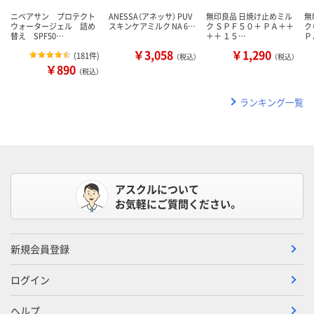
ニベアサン プロテクト
ANESSA（アネッサ） PUV
無印良品 日焼け止めミル
無
ウォータージェル 詰め
スキンケアミルク NA 6…
ク ＳＰＦ５０＋ ＰＡ＋＋
ク
替え SPF50…
＋＋ １５…
Ｐ
￥3,058
￥1,290
(
181件
)
（税込）
（税込）
￥890
（税込）
ランキング一覧
アスクルについて
お気軽にご質問ください。
新規会員登録
ログイン
ヘルプ