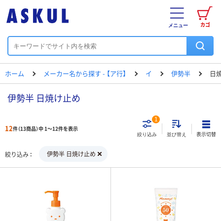
カゴ
メニュー
ホーム
メーカー名から探す - 【ア行】
イ
伊勢半
日
伊勢半 日焼け止め
1
12
件（13商品）中 1～12件を表示
表示切替
絞り込み
並び替え
伊勢半 日焼け止め
絞り込み