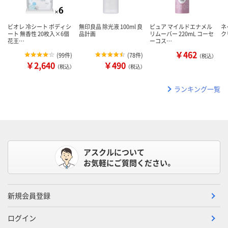
ビオレ 冷シート ボディシ
無印良品 除光液 100ml 良
ピュア マイルドエナメル
ネ
ート 無香性 20枚入×6個
品計画
リムーバー 220mL コーセ
ク
花王…
ーコス…
￥462
(
99件
)
(
78件
)
（税込）
￥2,640
￥490
（税込）
（税込）
ランキング一覧
アスクルについて
お気軽にご質問ください。
新規会員登録
ログイン