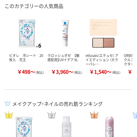
このカテゴリーの人気商品
ビオレ 冷シート 20
ラロッシュポゼ 【敏
ettusais（エテュセ） ア
ORBIS
枚入 花王
感肌用】UVイデア XL
イエディション （カラ
クルブラ
ーパレ…
クター
￥498～
￥3,960～
￥1,540～
￥1
（税込）
（税込）
（税込）
メイクアップ・ネイルの売れ筋ランキング