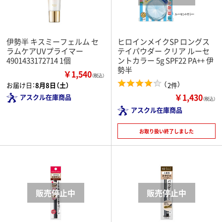
伊勢半 キスミーフェルム セ
ヒロインメイクSP ロングス
ラムケアUVプライマー
テイパウダー クリア ルーセ
4901433172714 1個
ントカラー 5g SPF22 PA++ 伊
勢半
￥1,540
（税込）
（
）
2件
お届け日：
8月8日（土）
￥1,430
アスクル在庫商品
（税込）
アスクル在庫商品
お取り扱い終了しました