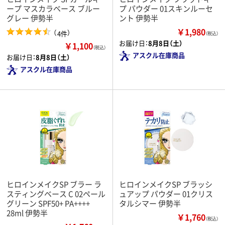
ープ マスカラベース ブルー
プ パウダー 01スキンルーセ
グレー 伊勢半
ント 伊勢半
￥1,980
（
）
4件
（税込）
お届け日：
8月8日（土）
￥1,100
（税込）
アスクル在庫商品
お届け日：
8月8日（土）
アスクル在庫商品
ヒロインメイクSP ブラー ラ
ヒロインメイクSP ブラッシ
スティングベース C 02ペール
ュアップ パウダー 01クリス
グリーン SPF50+ PA++++
タルシマー 伊勢半
28ml 伊勢半
￥1,760
（税込）