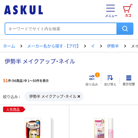
カゴ
メニュー
ホーム
メーカー名から探す - 【ア行】
イ
伊勢半
メ
伊勢半 メイクアップ・ネイル
1
51
件（96商品）中 1～50件を表示
表示切替
絞り込み
並び替え
伊勢半 メイクアップ・ネイル
絞り込み
人気商品