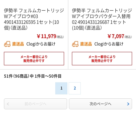
伊勢半 フェルムカートリッジ
伊勢半 フェルムカートリッジ
Wアイブロウ#03
Wアイブロウパウダー入替用
4901433126595 1セット(10
02 4901433126687 1セット
個)（直送品）
(10個)（直送品）
￥11,979
￥7,097
（税込）
（税込）
直送品
Clogiからお届け
直送品
Clogiからお届け
メーカー都合により
メーカー都合により
販売停止中です
販売停止中です
51件（96商品）中 1件目～50件目
1
2
前のページへ
次のページへ