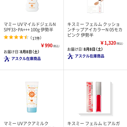
マミー UVマイルドジェルN
キスミー フェルム クッショ
SPF33・PA+++ 100g 伊勢半
ンチップアイカラーN 05モカ
ピンク 伊勢半
（
）
17件
￥1,320
￥990
（税込）
（税込）
お届け日：
8月8日（土）
お届け日：
8月8日（土）
アスクル在庫商品
アスクル在庫商品
マミー UVアクアミルク
キスミー フェルム ヒアルガ