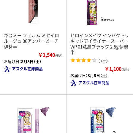
キスミー フェルム ミセイロ
ヒロインメイク インパクトリ
ルージュ 06アンバーピーチ
キッドアイライナースーパー
伊勢半
WP 01漆黒ブラック 2.5g 伊勢
半
￥1,540
（税込）
（
）
5件
お届け日：
8月8日（土）
￥1,100
アスクル在庫商品
（税込）
お届け日：
8月8日（土）
アスクル在庫商品