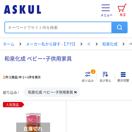
カゴ
メニュー
ホーム
メーカー名から探す - 【ア行】
イ
和泉化成
和泉化成 ベビー・子供用家具
1
1
件（1商品）中 1～1件を表示
表示切替
絞り込み
並び替え
和泉化成 ベビー・子供用家具
絞り込み
人気商品