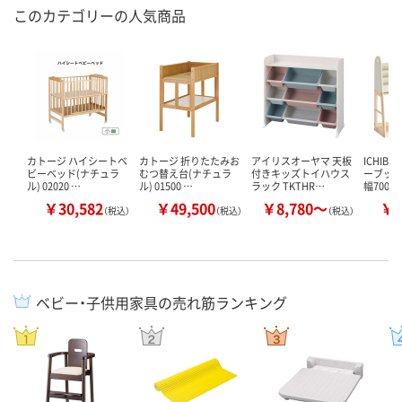
このカテゴリーの人気商品
カトージ ハイシートベ
カトージ 折りたたみお
アイリスオーヤマ 天板
ICHIB
ビーベッド(ナチュラ
むつ替え台(ナチュラ
付きキッズトイハウス
ーブック
ル) 02020 …
ル) 01500 …
ラック TKTHR…
幅700…
￥30,582
￥49,500
￥8,780～
￥1
（税込）
（税込）
（税込）
ベビー・子供用家具の売れ筋ランキング