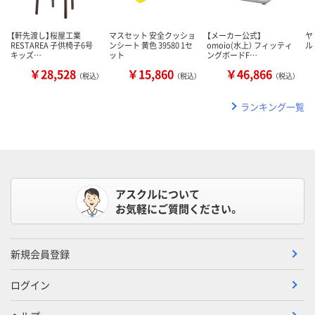
【軒先渡し】桜屋工業
マスセット 安全クッショ
【メーカー公式】
ヤ
RESTAREA 子供椅子6号
ンシート 黄色 39580 1セ
omoio(水上） フィッティ
ル
キッズ…
ット
ングボードF…
￥28,528
￥15,860
￥46,866
（税込）
（税込）
（税込）
ランキング一覧
アスクルについて
お気軽にご質問ください。
新規会員登録
ログイン