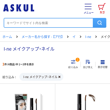
カゴ
メニュー
ホーム
メーカー名から探す - 【ア行】
イ
I-ne
メイク
I-ne メイクアップ・ネイル
1
3
件（4商品）中 1～3件を表示
表示切替
絞り込み
並び替え
I-ne メイクアップ・ネイル
絞り込み