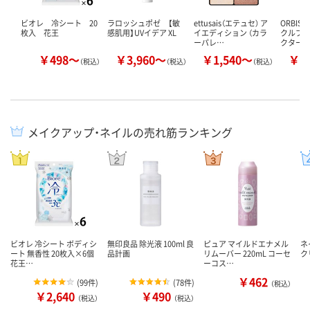
ビオレ 冷シート 20
ラロッシュポゼ 【敏
ettusais（エテュセ） ア
ORBIS
枚入 花王
感肌用】UVイデア XL
イエディション （カラ
クルブラ
ーパレ…
クター
￥498～
￥3,960～
￥1,540～
￥1
（税込）
（税込）
（税込）
メイクアップ・ネイルの売れ筋ランキング
ビオレ 冷シート ボディシ
無印良品 除光液 100ml 良
ピュア マイルドエナメル
ネ
ート 無香性 20枚入×6個
品計画
リムーバー 220mL コーセ
ク
花王…
ーコス…
￥462
(
99件
)
(
78件
)
（税込）
￥2,640
￥490
（税込）
（税込）