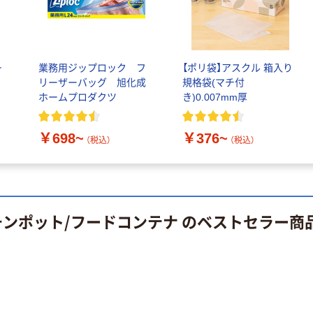
モカ 200組 5個
指定医薬部外品
アスクル オリジ
￥428~
（税込）
ナルティッシュ
￥140~
（税込）
PEFC認証
オリジナル
ー
業務用ジップロック フ
【ポリ袋】アスクル 箱入り
人気商品
【アスクル限定】
リーザーバッグ 旭化成
規格袋(マチ付
サントリー 天然
ファーストレイ
ホームプロダクツ
き)0.007mm厚
水 ミネラルウォ
ト ニトリルグ
ーター ペットボ
ローブ ブル
￥698~
（税込）
トル
￥698~
￥376~
ー 粉なし（パ
￥686~
（税込）
（税込）
（税込）
ウダーフリー）
オリジナル
本気プライス
アスクル 検査用
ファーストレイ
ディスポパンツ
ト ホワイト紙コ
チンポット/フードコンテナ のベストセラー商
￥96~
（税込）
ップ
￥374~
（税込）