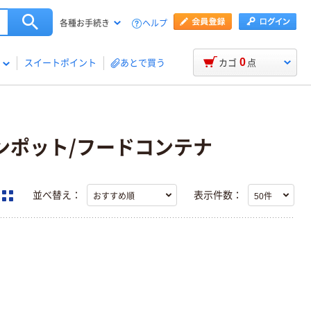
ヘルプ
各種お手続き
0
スイートポイント
あとで買う
カゴ
点
キッチンポット/フードコンテナ
並べ替え：
表示件数：