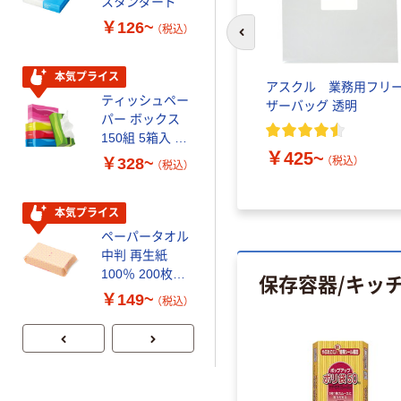
スタンダード
いマスク
￥126~
￥458~
（税込）
（税込）
前のスライドへ
本気プライス
本気プライス
リーザー
岩崎工業 ジャンボキー
アスクル 業務用フリ
ティッシュペー
トイレットペー
ームプロ
パー
ザーバッグ 透明
パー ボックス
パー シングル
150組 5箱入 ア
120ｍ 再生紙
￥678~
￥425~
スクル スマート
100% 6ロール
（税込）
（税込）
￥328~
￥470~
）
（税込）
（税込）
コンパクト ビ
リサイクル100
ビッド PEFC認
芯あり FSC認
証
証
本気プライス
期間限定価格
ペーパータオル
アスクル プラ
中判 再生紙
スチックグロー
100％ 200枚
ブ 薄手 粉な
保存容器/キッ
FSC認証 シング
し（パウダーフ
￥149~
￥298~
（税込）
（税込）
ル 大王製紙共同
リー）
企画 オリジナル