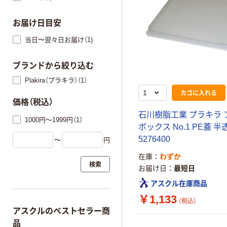
お届け日目安
当日〜翌々日お届け（1)
ブランドから絞り込む
Plakira（プラキラ）（1）
カゴに入れる
価格（税込）
石川樹脂工業 プラキラ 
1000円～1999円（1）
ボックス No.1 PE蓋 半
5276400
〜
円
在庫
わずか
検索
お届け日
最短日
アスクル在庫商品
￥1,133
（税込）
アスクルのベストセラー商
品