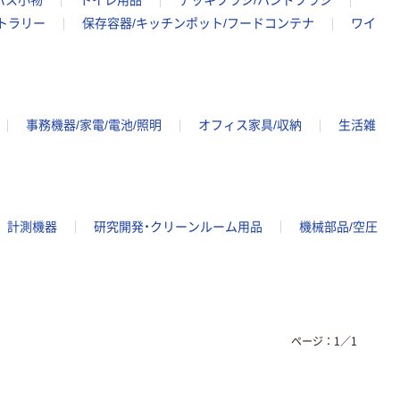
バス小物
トイレ用品
デッキブラシ/ハンドブラシ
カトラリー
保存容器/キッチンポット/フードコンテナ
ワイ
事務機器/家電/電池/照明
オフィス家具/収納
生活雑
計測機器
研究開発・クリーンルーム用品
機械部品/空圧
ページ：
1
／
1