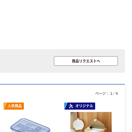
本気プライス
オリジナル
アスクル トイ
コピー用紙 ア
レのおそうじシ
スクル マルチ
ート 大王製紙
ペーパー スーパ
共同企画 トイ
ーホワイト+
￥330~
￥149~
（税込）
（税込）
レクリーナー
商品リクエストへ
トイレシート
オリジナル
本気プライス
オリジナル
【ガムテープ】ア
アスクル プラス
スクル 現場のチ
チックグローブ
カラ 厚さ
粉なし（パウダ
ページ：
1
／
4
0.22mm 布テー
ーフリー）
￥145~
￥398~
（税込）
（税込）
プ
人気商品
オリジナル
本気プライス
アスクル クリア
ーホルダー A4