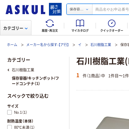
...
保存容
カテゴリー
履歴・再注文
マイカタログ
クイックオーダー
ホーム
メーカー名から探す-【ア行】
イ
石川樹脂工業
保存
石川樹脂工業(I
カテゴリー
石川樹脂工業
1
件（1商品）中
1件目〜1
保存容器/キッチンポット/フ
ードコンテナ（1）
スペックで絞り込む
サイズ
No.1（1）
耐熱温度（本体）
80℃未満（1）