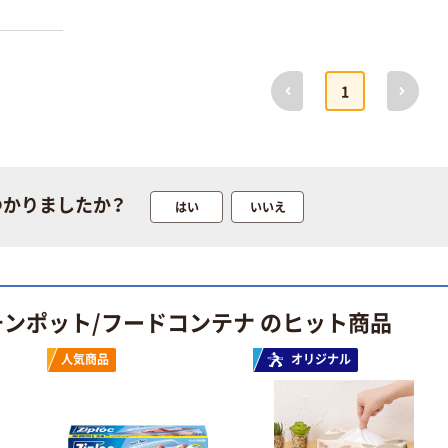
本気プライス
オリジナル
前へ
次へ
1
蛍光オプテック
【アスクル限定】
ス1(アスクル限
ファーストレイ
定モデル) 蛍光
ト ニトリルグ
ペン ゼブラ
ローブ ホワイ
￥52~
￥698~
（税込）
（税込）
ト 粉なし（パ
つかりましたか？
はい
いいえ
ウダーフリー）
本気プライス
本気プライス
嬬恋銘水 ナチュ
ペーパータオル
ラルミネラルウ
小判・シングル
ォーター 500ml
再生紙 200枚
チンポット/フードコンテナ のヒット商品
キャップシール
FSC認証紙 アス
￥1,037~
￥143~
（税込）
付き／2Lラベル
クルオリジナル
（税込）
レス 10本
人気商品
オリジナル
本気プライス
オリジナル
ティッシュペー
スズラン 酒精綿
パー ボックス
G バルクタイプ