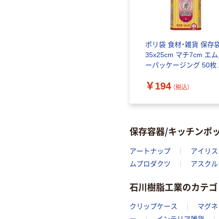
ポリ袋 食材・雑貨 保存
35x25cm マチ7cm エ
ーパッケージング 50枚
り 半透明 ミスターパッ
￥194
145559 1個
（税込）
保存容器/キッチンポ
アートナップ
アイリス
ムプロダクツ
アスクル
石川樹脂工業のカテゴ
クリップケース
マグネ