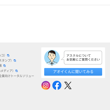
ハコ）
スタンプ）
場
bメディア）
アオイくんに聞いてみる
企業向けトータルソリュー