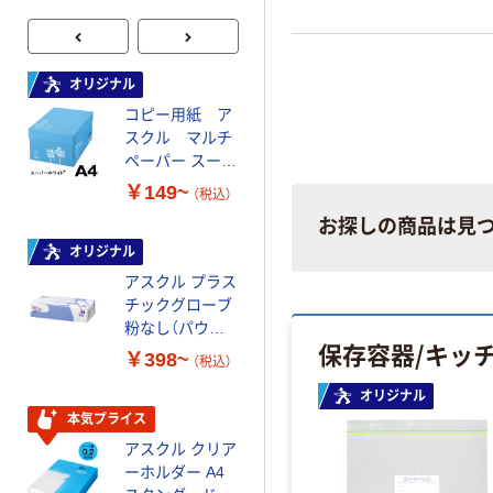
オリジナル
オリジナル
コピー用紙 ア
コピー用紙 マ
スクル マルチ
ルチペーパー
ペーパー スーパ
スーパーエコノ
ーホワイト+
ミー+
￥149~
￥149~
（税込）
（税込）
お探しの商品は見
オリジナル
本気プライス
アスクル プラス
トイレットペー
チックグローブ
パー ダブル60
粉なし（パウダ
ｍ 再生紙
保存容器/キッ
ーフリー）
100% 6ロール
￥398~
￥460~
（税込）
（税込）
リサイクル100
芯あり FSC認
オリジナル
証
本気プライス
本気プライス
アスクル クリア
アスクル 耳にや
ーホルダー A4
さしい やわらか