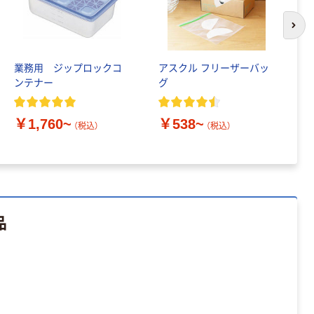
スタンダード
￥126~
（税込）
次の
本気プライス
業務用 ジップロックコ
アスクル フリーザーバッ
ポ
ティッシュペー
ンテナー
グ
サ
パー ボックス
150組 5箱入 ア
￥1,760~
￥538~
￥
スクル スマート
（税込）
（税込）
￥328~
（税込）
コンパクト ビ
ビッド PEFC認
証
本気プライス
ペーパータオル
中判 再生紙
100％ 200枚
品
FSC認証 シング
￥149~
（税込）
ル 大王製紙共同
企画 オリジナル