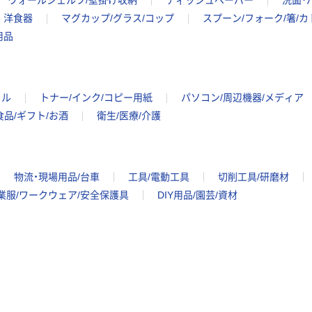
ウォールシェルフ/壁掛け収納
ティッシュペーパー
洗面・
洋食器
マグカップ/グラス/コップ
スプーン/フォーク/箸/
用品
イル
トナー/インク/コピー用紙
パソコン/周辺機器/メディア
食品/ギフト/お酒
衛生/医療/介護
物流・現場用品/台車
工具/電動工具
切削工具/研磨材
業服/ワークウェア/安全保護具
DIY用品/園芸/資材