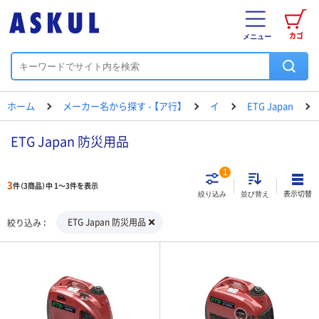
カゴ
メニュー
ホーム
メーカー名から探す - 【ア行】
イ
ETG Japan
ETG Japan 防災用品
1
3
件（3商品）中 1～3件を表示
表示切替
絞り込み
並び替え
ETG Japan 防災用品
絞り込み