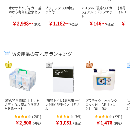
オオサキメディカル 基
プラテック BUB水缶コ
アスクル 「現場のチカ
【簡易ト
本から考えた救急セッ
ック付
ラ」 アルミブランケッ
イレ オ
ト
ト
￥2,988～
￥1,182～
￥146～
￥1
（税込）
（税込）
（税込）
防災用品の売れ筋ランキング
（夏の特別価格）オオサキ
【簡易トイレ】非常用トイ
プラテック 水タンク
【
メディカル 基本から考え
レ 1個（15回分） オリジナ
コック付 【ポリタン
ト
た救急セット…
ル
ク】 20L BU…
ミ
(
29件
)
(
7件
)
(
22件
)
￥2,808
￥1,081
￥1,478
（税込）
（税込）
（税込）