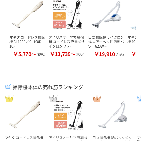
マキタ コードレス掃除
アイリスオーヤマ 掃除
日立 掃除機 サイクロン
マキタ 
機 CL102D／CL100D
機 コードレス 充電式サ
式 エアーヘッド 強烈パ
機 10.8V
10.…
イクロン ステ…
ワー620W…
￥5,770～
￥13,739～
￥19,910
￥6
（税込）
（税込）
（税込）
掃除機本体の売れ筋ランキング
マキタ コードレス掃除機
アイリスオーヤマ 充電式
日立 掃除機 紙パック式ク
マ