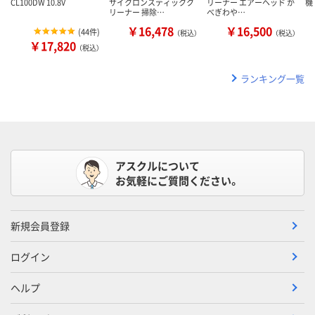
CL100DW 10.8V
サイクロンスティックク
リーナー エアーヘッド か
機
リーナー 掃除…
べぎわや…
￥16,478
￥16,500
(
44件
)
（税込）
（税込）
￥17,820
（税込）
ランキング一覧
アスクルについて
お気軽にご質問ください。
新規会員登録
ログイン
ヘルプ