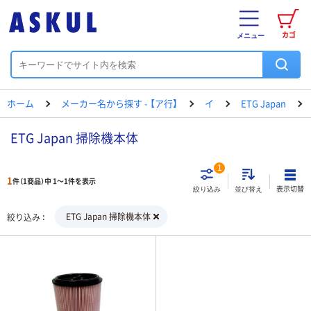
カゴ
メニュー
ホーム
メーカー名から探す - 【ア行】
イ
ETG Japan
ETG Japan 掃除機本体
1
1
件（1商品）中 1～1件を表示
表示切替
絞り込み
並び替え
ETG Japan 掃除機本体
絞り込み