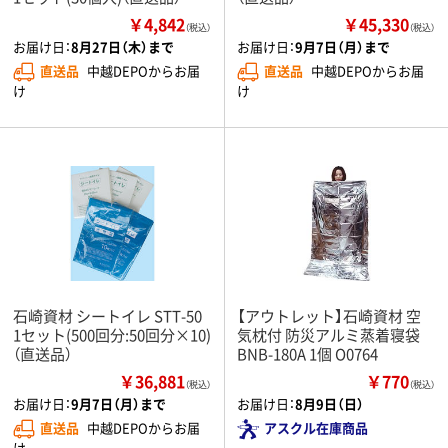
￥4,842
￥45,330
（税込）
（税込）
お届け日：
8月27日（木）まで
お届け日：
9月7日（月）まで
直送品
中越DEPOからお届
直送品
中越DEPOからお届
け
け
石崎資材 シートイレ STT-50
【アウトレット】石崎資材 空
1セット(500回分:50回分×10)
気枕付 防災アルミ蒸着寝袋
（直送品）
BNB-180A 1個 O0764
￥36,881
￥770
（税込）
（税込）
お届け日：
9月7日（月）まで
お届け日：
8月9日（日）
直送品
中越DEPOからお届
アスクル在庫商品
け