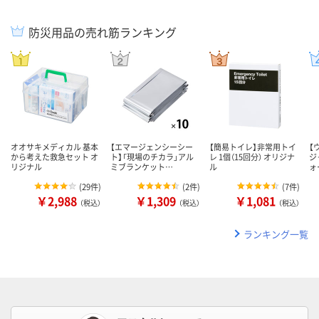
防災用品の売れ筋ランキング
オオサキメディカル 基本
【エマージェンシーシー
【簡易トイレ】非常用トイ
【
から考えた救急セット オ
ト】「現場のチカラ」アル
レ 1個（15回分） オリジナ
ジ
リジナル
ミブランケット…
ル
ォ
(
29件
)
(
2件
)
(
7件
)
￥2,988
￥1,309
￥1,081
（税込）
（税込）
（税込）
ランキング一覧