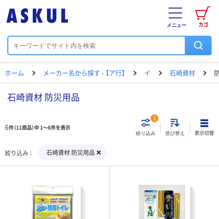
カゴ
メニュー
ホーム
メーカー名から探す - 【ア行】
イ
石崎資材
石崎資材 防災用品
1
6
件（11商品）中 1～6件を表示
表示切替
絞り込み
並び替え
石崎資材 防災用品
絞り込み