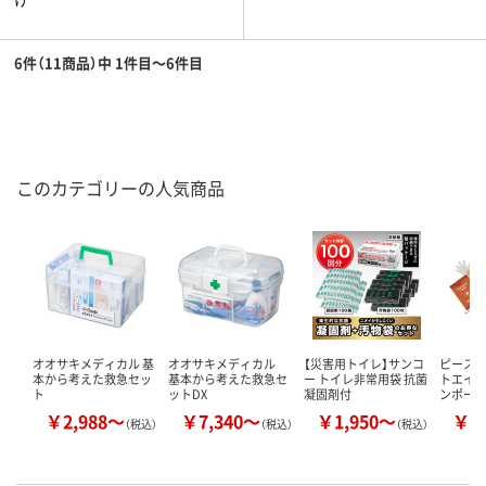
6件（11商品）中 1件目～6件目
このカテゴリーの人気商品
オオサキメディカル 基
オオサキメディカル
【災害用トイレ】サンコ
ピースア
本から考えた救急セッ
基本から考えた救急セ
ー トイレ非常用袋 抗菌
トエイド
ト
ットDX
凝固剤付
ンポー
￥2,988～
￥7,340～
￥1,950～
￥2
（税込）
（税込）
（税込）