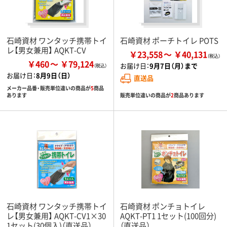
石崎資材 ワンタッチ携帯トイ
石崎資材 ポーチトイレ POTS
レ【男女兼用】 AQKT-CV
￥23,558
￥40,131
￥460
￥79,124
お届け日：
9月7日（月）まで
お届け日：
8月9日（日）
直送品
メーカー品番・販売単位違いの商品が
5
商品
販売単位違いの商品が
2
商品あります
あります
石崎資材 ワンタッチ携帯トイ
石崎資材 ポンチョトイレ
レ【男女兼用】 AQKT-CV1×30
AQKT-PT1 1セット(100回分)
1セット(30個入)（直送品）
（直送品）