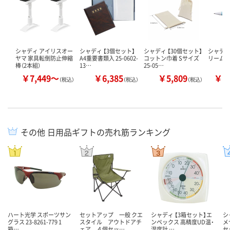
シャディ アイリスオー
シャディ 【3個セット】
シャディ 【30個セット】
シャディ
ヤマ 家具転倒防止伸縮
A4重要書類入 25-0602-
コットン巾着 Sサイズ
リーム
棒（2本組）
13…
25-05…
￥7,449～
￥6,385
￥5,809
￥6
（税込）
（税込）
（税込）
その他 日用品ギフトの売れ筋ランキング
ハート光学 スポーツサン
セットアップ 一般 クエ
シャディ 【3箱セット】エ
シ
グラス 23-8261-779 1
スタイル アウトドアチ
ンペックス 高精度UD温・
メ
箱…
ェア ４個セッ…
湿度計 …
セ