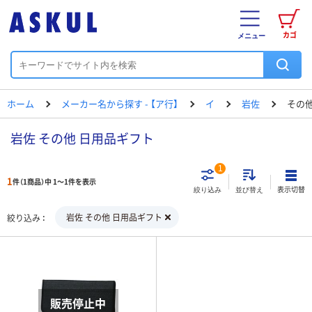
カゴ
メニュー
ホーム
メーカー名から探す - 【ア行】
イ
岩佐
その他
岩佐 その他 日用品ギフト
1
1
件（1商品）中 1～1件を表示
表示切替
絞り込み
並び替え
岩佐 その他 日用品ギフト
絞り込み