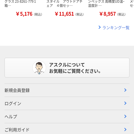
グラス 23-8261-779 1
スタイル アウトドアチ
ンペックス 高精度UD温・
メ
箱…
ェア ４個セッ…
湿度計 …
セ
￥5,176
￥11,651
￥8,957
（税込）
（税込）
（税込）
ランキング一覧
アスクルについて
お気軽にご質問ください。
新規会員登録
ログイン
ヘルプ
ご利用ガイド