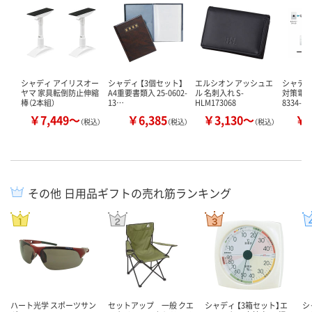
シャディ アイリスオー
シャディ 【3個セット】
エルシオン アッシュエ
シャディ 
ヤマ 家具転倒防止伸縮
A4重要書類入 25-0602-
ル 名刺入れ S-
対策電話
棒（2本組）
13…
HLM173068
8334-0
￥7,449～
￥6,385
￥3,130～
￥1
（税込）
（税込）
（税込）
その他 日用品ギフトの売れ筋ランキング
ハート光学 スポーツサン
セットアップ 一般 クエ
シャディ 【3箱セット】エ
シ