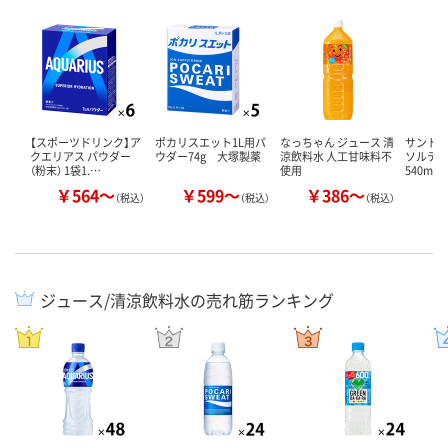
【スポーツドリンク】ア
ポカリスエット1L用パ
なっちゃん ジュース 清
サントリ
クエリアス パウダー
ウダー74g 大塚製薬
涼飲料水 人工甘味料不
ソルティ
（粉末） 1袋1.…
使用
540ml 
￥564～
￥599～
￥386～
￥
（税込）
（税込）
（税込）
ジュース/清涼飲料水の売れ筋ランキング