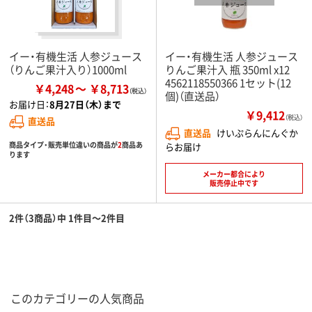
イー・有機生活 人参ジュース
イー・有機生活 人参ジュース
（りんご果汁入り）1000ml
りんご果汁入 瓶 350ml x12
4562118550366 1セット(12
￥4,248
￥8,713
個)（直送品）
お届け日：
8月27日（木）まで
￥9,412
（税込）
直送品
直送品
けいぷらんにんぐか
商品タイプ・販売単位違いの商品が
2
商品あ
らお届け
ります
メーカー都合により
販売停止中です
2件（3商品）中 1件目～2件目
このカテゴリーの人気商品