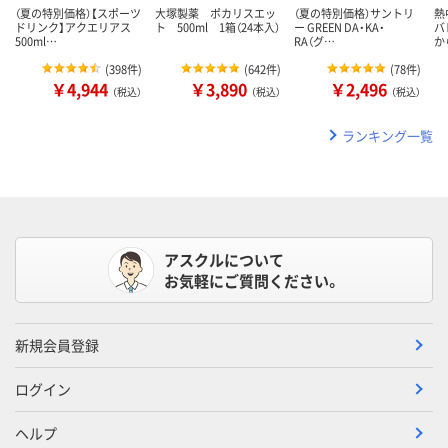
（夏の特別価格）【スポーツ
大塚製薬 ポカリスエッ
（夏の特別価格）サントリ
熱
ドリンク】アクエリアス
ト 500ml 1箱（24本入）
ー GREEN DA・KA・
バ
500ml…
RA（グ…
か
(
398件
)
(
642件
)
(
78件
)
￥4,944
￥3,890
￥2,496
（税込）
（税込）
（税込）
ランキング一覧
アスクルについて
お気軽にご質問ください。
新規会員登録
ログイン
ヘルプ