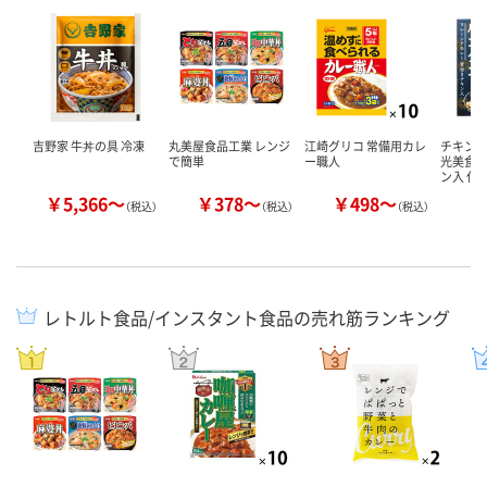
吉野家 牛丼の具 冷凍
丸美屋食品工業 レンジ
江崎グリコ 常備用カレ
チキンル
で簡単
ー職人
光美食監
ン入 化
￥5,366～
￥378～
￥498～
￥
（税込）
（税込）
（税込）
レトルト食品/インスタント食品の売れ筋ランキング