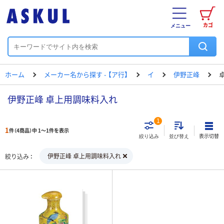
カゴ
メニュー
ホーム
メーカー名から探す - 【ア行】
イ
伊野正峰
伊野正峰 卓上用調味料入れ
1
1
件（4商品）中 1～1件を表示
表示切替
絞り込み
並び替え
伊野正峰 卓上用調味料入れ
絞り込み