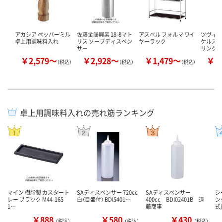
アカシア ペッパーミル
佐藤金属興業 18-8マト
アスベル フォルマ ワイ
ツヴィリ
卓上用調味料入れ
リス ソープディスペン
ヤーラック
ケルスジ
サー
リング 
￥2,579～
￥2,928～
￥1,479～
￥3
（税込）
（税込）
（税込）
卓上用調味料入れの売れ筋ランキング
マイン 樹脂製 カスタート
SAディスペンサー 720cc
SAディスペンサー
シ
レー ブラック M44-165
白（目盛付） BDI5401…
400cc BDI02401B 遠
ン
1…
藤商事
式)
￥888
￥580
￥430
（税込）
（税込）
（税込）