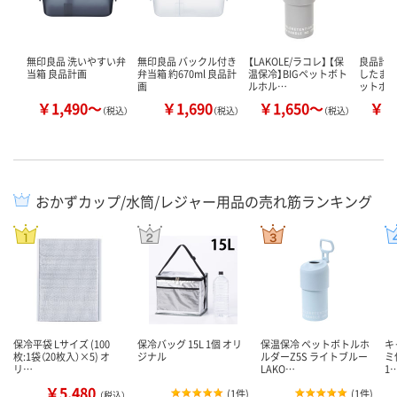
無印良品 洗いやすい弁
無印良品 バックル付き
【LAKOLE/ラコレ】 【保
良品計画
当箱 良品計画
弁当箱 約670ml 良品計
温保冷】BIGペットボト
したまま
画
ルホル…
ットボ
￥1,490～
￥1,690
￥1,650～
￥1
（税込）
（税込）
（税込）
おかずカップ/水筒/レジャー用品の売れ筋ランキング
保冷平袋 Lサイズ (100
保冷バッグ 15L 1個 オリ
保温保冷 ペットボトルホ
キ
枚:1袋（20枚入）×5) オ
ジナル
ルダーZ5S ライトブルー
ミ
リ…
LAKO…
1
￥5,480
(
1件
)
(
1件
)
（税込）