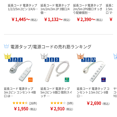
延長コード 電源タップ
延長コード 電源タップ
延長コード電源タップ
延長コー
1/2/3/5m 2ピン 3/4/6…
1m/2m/3m 2P 3個口/4
2m/5m 2P6個口すっき
2.5m 3
個…
り配線個別…
口 マ…
￥1,445～
￥1,132～
￥2,390～
￥2
（税込）
（税込）
（税込）
電源タップ/電源コードの売れ筋ランキング
延長コード 電源タップ
延長コード 電源タップ
延長コード 電源タップ コ
ヤ
3m 2ピン コンセント 4個
5m 2ピン 6個口 個別スイ
ンセント 2.5m 3ピン 6個
コ
口 ほ…
ッチ …
口…
Y0
￥2,690
(
26件
)
(
9件
)
（税込）
￥1,950
￥2,910
（税込）
（税込）