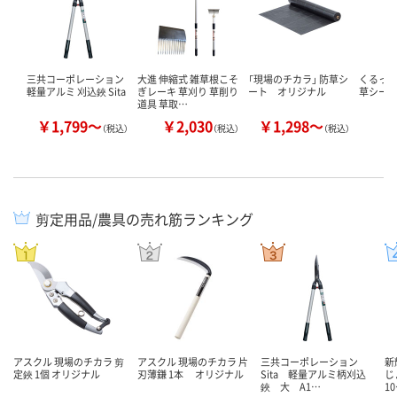
三共コーポレーション
大進 伸縮式 雑草根こそ
「現場のチカラ」 防草シ
くるっと
軽量アルミ 刈込鋏 Sita
ぎレーキ 草刈り 草削り
ート オリジナル
草シー
道具 草取…
￥1,799～
￥2,030
￥1,298～
￥
（税込）
（税込）
（税込）
剪定用品/農具の売れ筋ランキング
アスクル 現場のチカラ 剪
アスクル 現場のチカラ 片
三共コーポレーション
新
定鋏 1個 オリジナル
刃薄鎌 1本 オリジナル
Sita 軽量アルミ柄刈込
じ
鋏 大 A1…
1