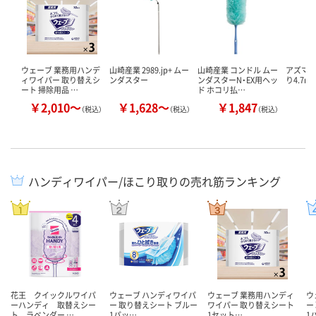
ウェーブ 業務用ハンデ
山崎産業 2989.jp+ ムー
山崎産業 コンドル ムー
アズマ工
ィワイパー 取り替えシ
ンダスター
ンダスターN・EX用ヘッ
り4.7m 
ート 掃除用品 …
ド ホコリ払…
￥2,010～
￥1,628～
￥1,847
￥
（税込）
（税込）
（税込）
ハンディワイパー/ほこり取りの売れ筋ランキング
花王 クイックルワイパ
ウェーブ ハンディワイパ
ウェーブ 業務用ハンディ
ウ
ーハンディ 取替えシー
ー 取り替えシート ブルー
ワイパー 取り替えシート
ー
ト ラベンダー …
1パッ…
1セット…
1