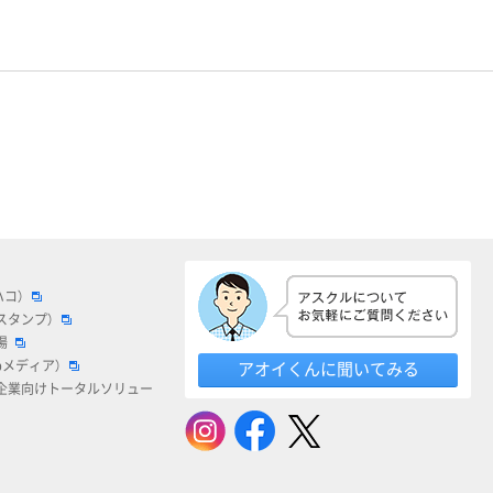
ハコ）
スタンプ）
場
bメディア）
アオイくんに聞いてみる
企業向けトータルソリュー