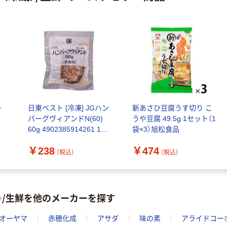
ー
日東ベスト [冷凍] JGハン
新あさひ豆腐うす切り こ
バーグヴィアンドN(60)
うや豆腐 49.5g 1セット（1
60g 4902385914261 1個
袋×3）旭松食品
(60g)（直送品）
￥238
￥474
（税込）
（税込）
）/生鮮を他のメーカーを探す
オーヤマ
赤穂化成
アサダ
味の素
アライドコー