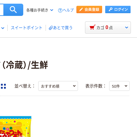
ヘルプ
各種お手続き
0
スイートポイント
あとで買う
カゴ
点
ド（冷蔵）/生鮮
並べ替え：
表示件数：