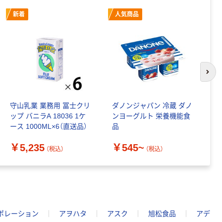
新着
人気商品
次の
守山乳業 業務用 冨士クリ
ダノンジャパン 冷蔵 ダノ
マ
ップ バニラA 18036 1ケ
ンヨーグルト 栄養機能食
ュ
ース 1000ML×6（直送品）
品
￥
￥5,235
￥545~
（税込）
（税込）
ポレーション
アヲハタ
アスク
旭松食品
アデ