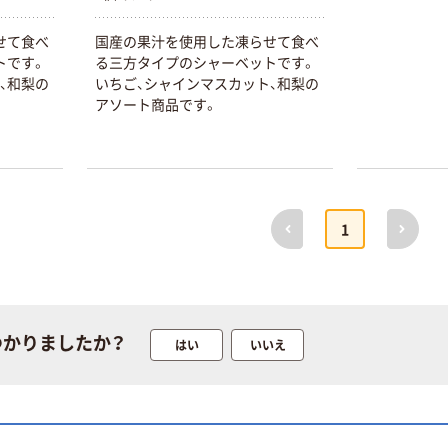
せて食べ
国産の果汁を使用した凍らせて食べ
トです。
る三方タイプのシャーベットです。
、和梨の
いちご、シャインマスカット、和梨の
アソート商品です。
本気プライス
オリジナル
アスクル はたら
アスクル 「現場
く ふせん
のチカラ」 養生
50×15mm
テープ
前へ
次へ
1
￥386~
￥358~
（税込）
（税込）
本気プライス
オリジナル
トイレットペー
サントリー 伊右
つかりましたか？
はい
いいえ
パー ダブル60
衛門 「お茶、どう
ｍ 再生紙
ぞ。」 緑茶
100% 6ロール
￥460~
￥528~
（税込）
（税込）
リサイクル100
芯あり FSC認