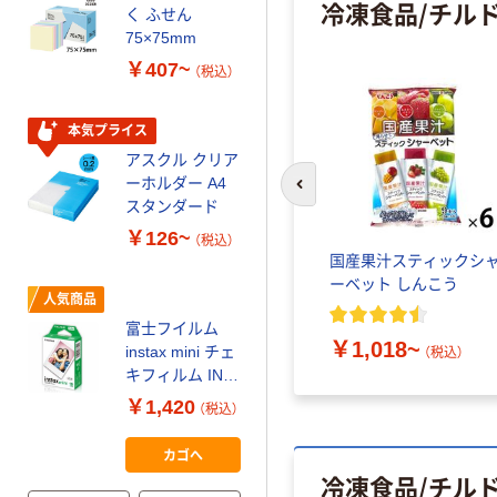
冷凍食品/チルド
本気プライス
く ふせん
ティッシュペー
75×75mm
パー ボックス
￥407~
（税込）
150組 5箱入 ア
スクル スマート
￥328~
（税込）
コンパクト ビ
本気プライス
ビッド PEFC認
アスクル クリア
証
オリジナル
ーホルダー A4
前のスライドへ
コピー用紙 マ
スタンダード
ルチペーパー
￥126~
（税込）
スーパーエコノ
国産果汁スティックシ
ミー+
￥149~
（税込）
ーベット しんこう
人気商品
富士フイルム
本気プライス
￥1,018~
instax mini チェ
（税込）
【ガムテープ】ア
キフィルム INS
スクル 現場のチ
MINI JP1 1パッ
￥1,420
（税込）
カラ 厚さ
ク（10枚入り）
0.22mm 布テー
￥145~
（税込）
カゴへ
プ
冷凍食品/チルド