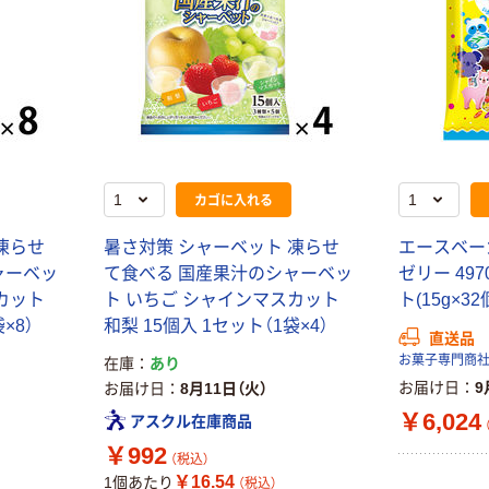
カゴに入れる
凍らせ
暑さ対策 シャーベット 凍らせ
エースベー
ャーベッ
て食べる 国産果汁のシャーベッ
ゼリー 4970
カット
ト いちご シャインマスカット
ト(15g×3
×8）
和梨 15個入 1セット（1袋×4）
直送品
お菓子専門商
在庫
あり
お届け日
9
お届け日
8月11日（火）
￥6,024
アスクル在庫商品
￥992
（税込）
￥16.54
1個あたり
（税込）