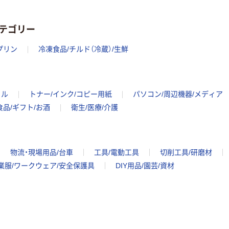
テゴリー
プリン
冷凍食品/チルド（冷蔵）/生鮮
イル
トナー/インク/コピー用紙
パソコン/周辺機器/メディア
食品/ギフト/お酒
衛生/医療/介護
物流・現場用品/台車
工具/電動工具
切削工具/研磨材
業服/ワークウェア/安全保護具
DIY用品/園芸/資材