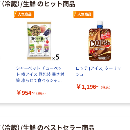
証
（冷蔵）/生鮮 のヒット商品
オリジナル
オリジナル
乾電池 単4
アスクル プラス
形 アルカリ乾
チックグローブ
人気商品
人気商品
電池 北欧パッ
粉なし（パウダ
ケージ アスク
ーフリー）
￥140~
￥398~
（税込）
（税込）
ルオリジナル
富士フイルム
オリジナル
instax mini13
アスクルオリジ
INS MINI 13
ナル ラミネー
￥12,100~
トフィルム A4
ャ
シャーベット チューペッ
ロッテ [アイス] クーリッ
（税込）
サイズ
￥458~
（税込）
ト 棒アイス 個包装 暑さ対
シュ
100μ（ミクロン）
策 凍らせて食べるシャー
本気プライス
￥1,196~
ベット
（税込）
本気プライス
￥954~
大塚製薬工場
（税込）
ペーパータオル
経口補水液 オー
中判 再生紙
エスワン（OS-1）
100％ 200枚
￥159~
（税込）
FSC認証 シング
￥149~
（税込）
ル 大王製紙共同
（冷蔵）/生鮮 のベストセラー商品
企画 オリジナル