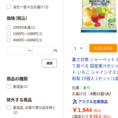
当日〜翌々日お届け（2)
価格（税込）
1000円未満（1）
1000円～1999円（1）
4000円～6999円（1）
カゴに入れる
〜
円
暑さ対策 シャーベット 
検索
て食べる 国産果汁のシ
ト いちご シャインマス
和梨 15個入 1セット（1袋
商品の種類
直送品（1）
在庫
あり
お届け日
8月11日（火）
除外する商品
アスクル在庫商品
直送品、お取り寄せ品を除く
￥1,944
（税込）
（2）
￥16.2
1個あたり
（税込）