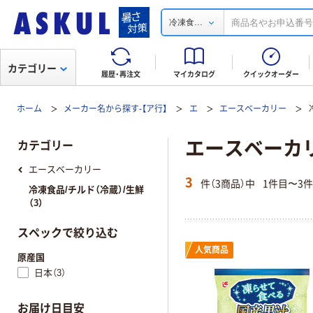
...
冷凍食
カテゴリー
履歴・再注文
マイカタログ
クイックオーダー
ホーム
メーカー名から探す-【ア行】
エ
エースベーカリー
エースベーカリー
カテゴリー
エースベーカリー
3
件（3商品）中
1件目〜3
冷凍食品/チルド（冷蔵）/生鮮
（3）
スペックで絞り込む
人気商品
原産国
日本（3）
お届け日目安