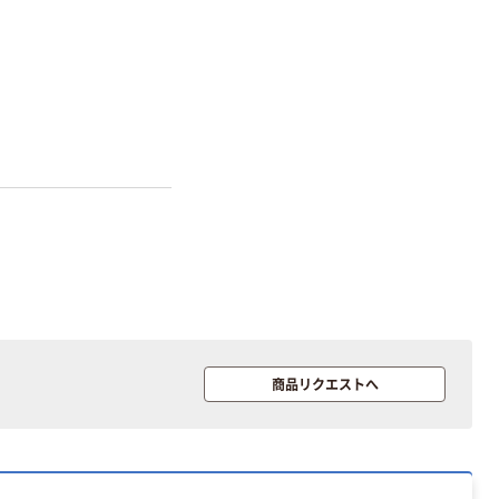
本気プライス
本気プライス
アスクル はたら
キングジム テプ
く ふせん 付箋
ラ TEPRA
75×25mm
PRO【純正】テー
プ 白ラベル
￥377~
￥914~
（税込）
（税込）
12mm幅 （黒文
字）
富士フイルム チ
本気プライス
ェキ専用フィル
ニチバン セロテ
ム INSTAX MINI
商品リクエストへ
ープ 大巻
WW2
￥1,580~
￥124~
（税込）
（税込）
本気プライス
本気プライス