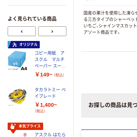
国産の果汁を使用した凍ら
よく見られている商品
る三方タイプのシャーベッ
いちご、シャインマスカット
アソート商品です。
オリジナル
オリジナル
コピー用紙 ア
ゴミ袋 エコノミ
スクル マルチ
ータイプ 乳白半
ペーパー スーパ
透明 高密度タイ
ーホワイト+
プ 詰替用 バイ
￥149~
￥616~
（税込）
（税込）
オマス素材10％
配合
タカラトミー ベ
オリジナル
イブレード
乾電池 単3
￥1,400~
お探しの商品は見
形 アルカリ乾
（税込）
電池 北欧パッ
ケージ アスク
￥140~
（税込）
ルオリジナル
本気プライス
アスクル はたら