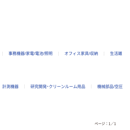
事務機器/家電/電池/照明
オフィス家具/収納
生活雑
計測機器
研究開発・クリーンルーム用品
機械部品/空圧
ページ：
1
／
1