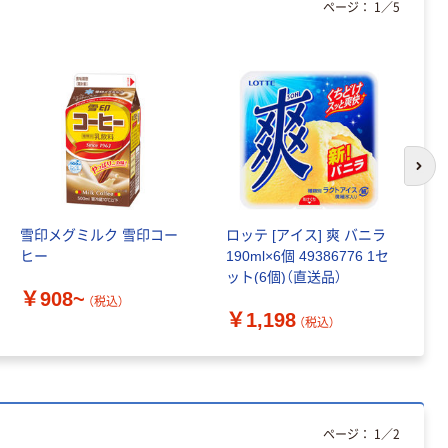
ページ：
1
／
5
アスクル セロハ
トイレットペー
ンテープ
パー シングル
120ｍ 再生紙
￥216~
（税込）
100% 6ロール
￥470~
（税込）
リサイクル100
本気プライス
芯あり FSC認
証
アスクル トイ
レのおそうじシ
次の
ート 大王製紙
共同企画 トイ
￥330~
（税込）
レクリーナー
雪印メグミルク 雪印コー
ロッテ [アイス] 爽 バニラ
タ
トイレシート
ヒー
190ml×6個 49386776 1セ
オリジナル
本気プライス
￥
ット(6個)（直送品）
アスクル フラッ
￥908~
（税込）
トファイル エコ
￥1,198
（税込）
ノミータイプ
A4タテ(コクヨ
￥115~
（税込）
製造）
ページ：
1
／
2