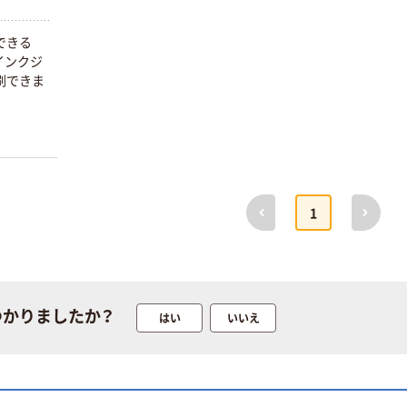
できる
インクジ
刷できま
前へ
次へ
1
つかりましたか？
はい
いいえ