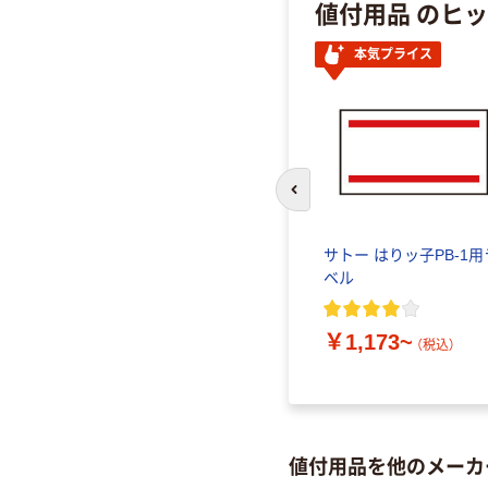
値付用品 のヒ
本気プライス
前のスライドへ
サトー はりッ子PB-1用
ベル
￥1,173~
（税込）
値付用品を他のメーカ