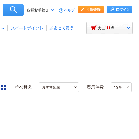
ヘルプ
各種お手続き
0
スイートポイント
あとで買う
カゴ
点
並べ替え：
表示件数：