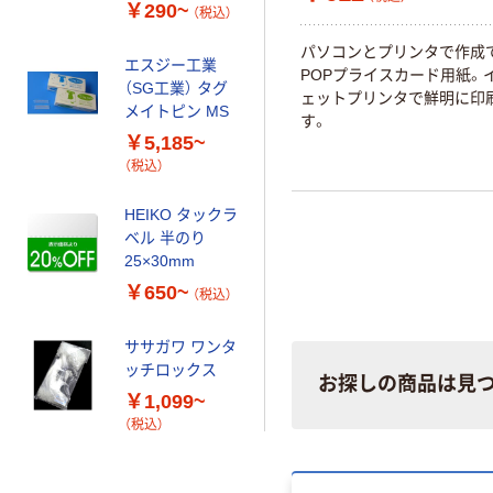
￥290~
（税込）
パソコンとプリンタで作成
エスジー工業
POPプライスカード用紙。
（SG工業） タグ
ェットプリンタで鮮明に印
メイトピン MS
す。
￥5,185~
（税込）
HEIKO タックラ
ベル 半のり
25×30mm
￥650~
（税込）
ササガワ ワンタ
ッチロックス
お探しの商品は見
￥1,099~
（税込）