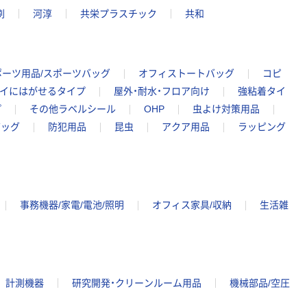
刷
河淳
共栄プラスチック
共和
ポーツ用品/スポーツバッグ
オフィストートバッグ
コピ
イにはがせるタイプ
屋外・耐水・フロア向け
強粘着タイ
プ
その他ラベルシール
OHP
虫よけ対策用品
バッグ
防犯用品
昆虫
アクア用品
ラッピング
事務機器/家電/電池/照明
オフィス家具/収納
生活雑
計測機器
研究開発・クリーンルーム用品
機械部品/空圧