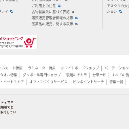
対する基本方
ご利用環境について
エシラボ（We
ご利用上の注意
アスクルの大
リティ
ション
古物営業法に基づく表記
酒類販売管理者標識の掲示
医薬品の販売に関する表示
イムカード特集
ラミネーター特集
ホワイトボードショップ
パーテーション
タオル特集
ダンボール専門ショップ
現場のチカラ
台車ナビ
すべての働
トイットストア
オフィスづくりサービス
ピンポイントサーチ
特集一覧
リティマネ
際規格であ
証を取得してい