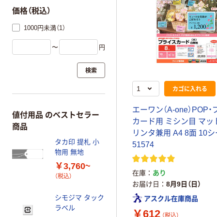
価格（税込）
1000円未満（1）
〜
円
検索
カゴに入れる
エーワン（A-one）POP
値付用品 のベストセラー
カード用 ミシン目 マッ
商品
リンタ兼用 A4 8面 10
タカ印 提札 小
51574
物用 無地
￥3,760~
在庫
あり
（税込）
お届け日
8月9日（日）
シモジマ タック
アスクル在庫商品
ラベル
￥612
（税込）