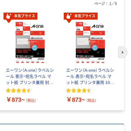
ページ：
1
／
5
本気プライス
本気プライス
次の
エーワン（A-one）ラベルシ
エーワン（A-one）ラベルシ
エ
ール 表示・宛名ラベル マ
ール 表示・宛名ラベル マ
シ
ット紙 プリンタ兼用 封筒
ット紙 プリンタ兼用 10面
マ
12面 角丸 四辺余白付
四辺余白付 86.4×50.8mm
筒
￥873~
￥873~
￥
（税込）
（税込）