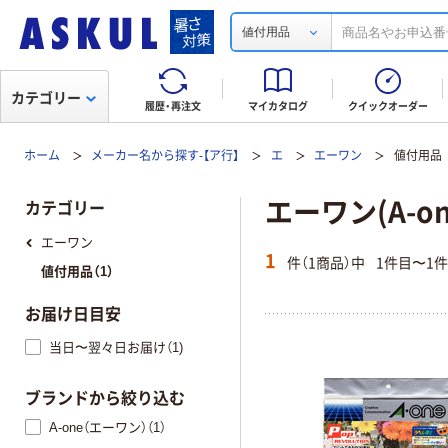
値付用品
カテゴリー
履歴・再注文
マイカタログ
クイックオーダー
ホーム
メーカー名から探す-【ア行】
エ
エーワン
値付用品
エーワン(A-o
カテゴリー
エーワン
1
件（1商品）中
1件目〜1
値付用品（1）
お届け日目安
当日〜翌々日お届け（1)
ブランドから絞り込む
A-one（エーワン）（1）