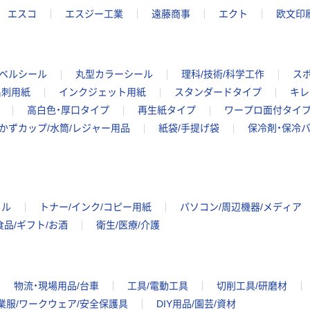
エスコ
エスジー工業
遠藤商事
エクト
欧文印
ベルシール
丸型カラーシール
理科/技術/科学工作
ス
名刺用紙
インクジェット用紙
スタンダードタイプ
キレ
高白色・厚口タイプ
再生紙タイプ
ワープロ面付タイ
かずカップ/水筒/レジャー用品
紙袋/手提げ袋
保冷剤・保冷
イル
トナー/インク/コピー用紙
パソコン/周辺機器/メディア
食品/ギフト/お酒
衛生/医療/介護
物流・現場用品/台車
工具/電動工具
切削工具/研磨材
業服/ワークウェア/安全保護具
DIY用品/園芸/資材