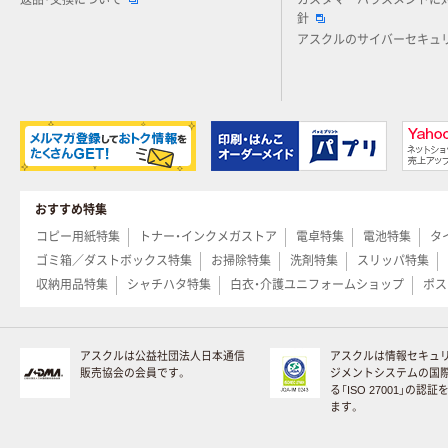
返品・交換について
カスタマーハラスメントに
針
アスクルのサイバーセキュ
おすすめ特集
コピー用紙特集
トナー・インクメガストア
電卓特集
電池特集
タ
ゴミ箱／ダストボックス特集
お掃除特集
洗剤特集
スリッパ特集
収納用品特集
シャチハタ特集
白衣・介護ユニフォームショップ
ポス
アスクルは公益社団法人日本通信
アスクルは情報セキュ
販売協会の会員です。
ジメントシステムの国
る「ISO 27001」の認
ます。