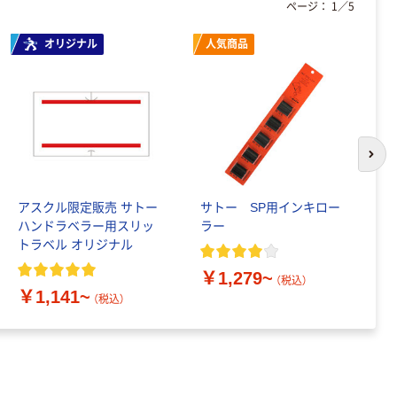
ページ：
1
／
5
オリジナル
人気商品
次の
アスクル限定販売 サトー
サトー SP用インキロー
ア
ハンドラベラー用スリッ
ラー
ー
トラベル オリジナル
ッ
￥1,279~
（税込）
￥1,141~
￥
（税込）