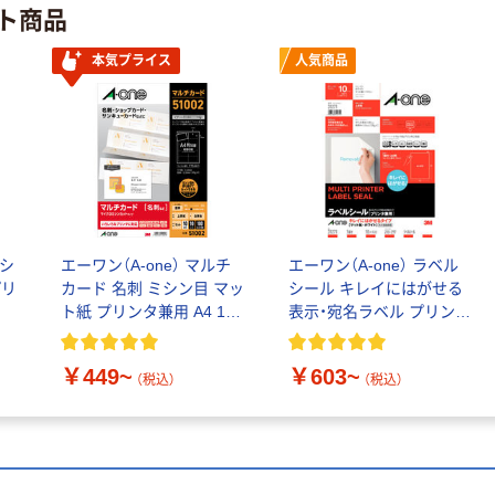
ト商品
本気プライス
人気商品
ルシ
エーワン（A-one） マルチ
エーワン（A-one） ラベル
プリ
カード 名刺 ミシン目 マッ
シール キレイにはがせる
ト紙 プリンタ兼用 A4 10
表示・宛名ラベル プリンタ
面
兼用 封筒 シール A4
￥449~
￥603~
（税込）
（税込）