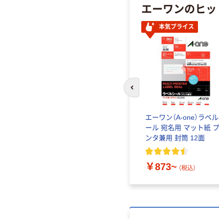
エーワンのヒッ
本気プライス
前のスライドへ
エーワン（A-one）ラベ
ール 宛名用 マット紙 
ンタ兼用 封筒 12面
￥873~
（税込）