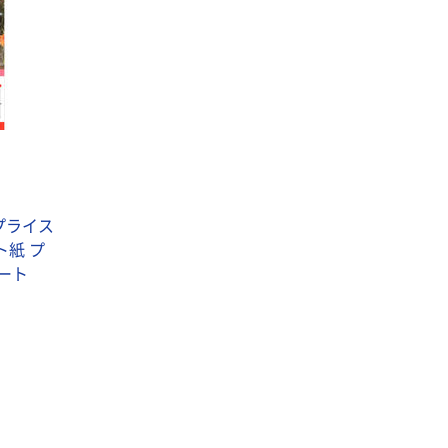
・プライス
ト紙 プ
シート