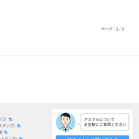
ページ：
1
／
1
ハコ）
スタンプ）
場