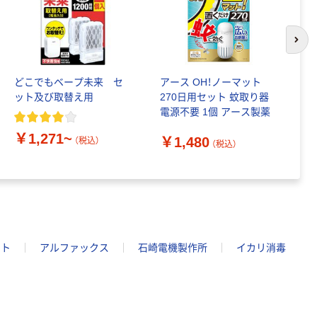
次の
どこでもベープ未来 セ
アース OH！ノーマット
は
ット及び取替え用
270日用セット 蚊取り器
プ
電源不要 1個 アース製薬
用
￥1,271~
￥1,480
（税込）
（税込）
￥
ット
アルファックス
石崎電機製作所
イカリ消毒