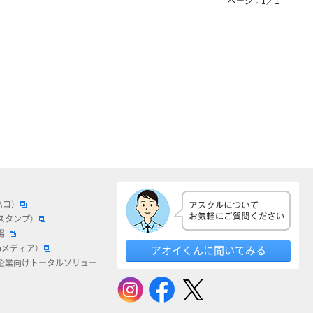
ページ：
1
／
1
ハコ）
スタンプ）
場
bメディア）
アオイくんに聞いてみる
企業向けトータルソリュー