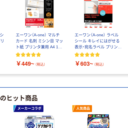
ルシ
エーワン（A-one） マルチ
エーワン（A-one） ラベル
プリ
カード 名刺 ミシン目 マッ
シール キレイにはがせる
ト紙 プリンタ兼用 A4 10
表示・宛名ラベル プリンタ
面
兼用 封筒 シール A4
￥449~
￥603~
（税込）
（税込）
 のヒット商品
メーカーコラボ
人気商品