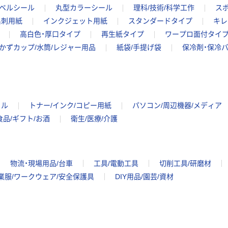
ベルシール
丸型カラーシール
理科/技術/科学工作
ス
名刺用紙
インクジェット用紙
スタンダードタイプ
キレ
高白色・厚口タイプ
再生紙タイプ
ワープロ面付タイ
かずカップ/水筒/レジャー用品
紙袋/手提げ袋
保冷剤・保冷
イル
トナー/インク/コピー用紙
パソコン/周辺機器/メディア
食品/ギフト/お酒
衛生/医療/介護
物流・現場用品/台車
工具/電動工具
切削工具/研磨材
業服/ワークウェア/安全保護具
DIY用品/園芸/資材