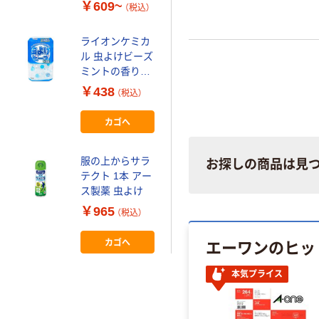
不快害虫用 フマ
￥609~
（税込）
キラー
ライオンケミカ
ル 虫よけビーズ
ミントの香り
260日用
￥438
（税込）
4900480227132
1個
カゴへ
服の上からサラ
お探しの商品は見
テクト 1本 アー
ス製薬 虫よけ
￥965
（税込）
エーワンのヒッ
カゴへ
本気プライス