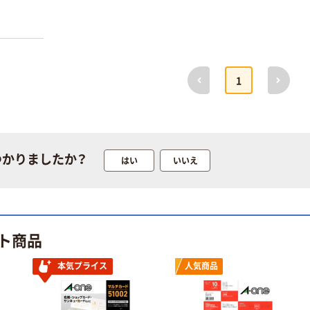
前へ
次へ
1
つかりましたか？
はい
いいえ
ト商品
本気プライス
人気商品