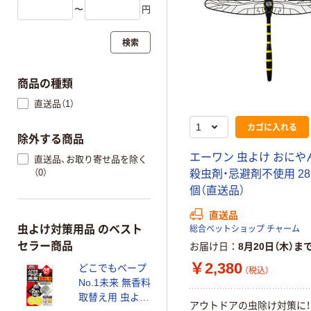
〜
円
検索
商品の種類
直送品（1）
カゴに入れる
除外する商品
エーワン 虫よけ おにや
直送品、お取り寄せ品を除く
（0）
殺虫剤・忌避剤不使用 286
個（直送品）
直送品
虫よけ対策用品 のベスト
総合ペットショップ チャーム
セラー商品
お届け日
8月20日（木）ま
￥2,380
どこでもベープ
（税込）
No.1未来 無香料
取替え用 虫よけ
アウトドアの虫除け対策に！