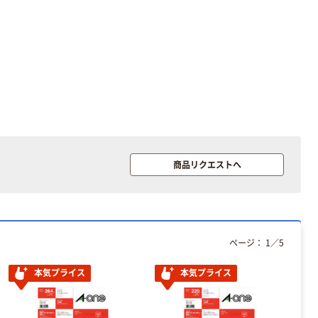
商品リクエストへ
ページ：
1
／
5
本気プライス
本気プライス