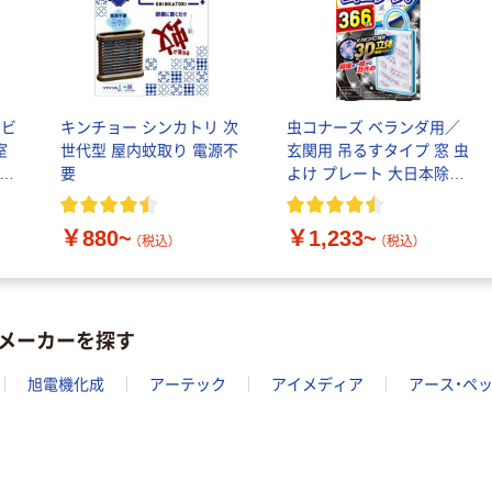
 ビ
キンチョー シンカトリ 次
虫コナーズ ベランダ用／
室
世代型 屋内蚊取り 電源不
玄関用 吊るすタイプ 窓 虫
ンチ
要
よけ プレート 大日本除虫
菊
￥880~
￥1,233~
（税込）
（税込）
メーカーを探す
旭電機化成
アーテック
アイメディア
アース・ペ