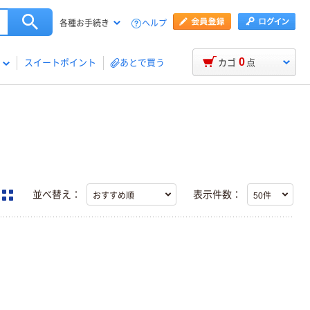
ヘルプ
各種お手続き
0
スイートポイント
あとで買う
カゴ
点
並べ替え：
表示件数：