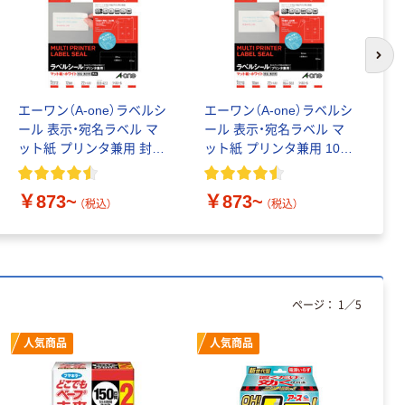
次の
エーワン（A-one）ラベルシ
エーワン（A-one）ラベルシ
エ
ール 表示・宛名ラベル マ
ール 表示・宛名ラベル マ
シ
ット紙 プリンタ兼用 封筒
ット紙 プリンタ兼用 10面
マ
12面 角丸 四辺余白付
四辺余白付 86.4×50.8mm
筒
￥873~
￥873~
￥
（税込）
（税込）
ページ：
1
／
5
人気商品
人気商品