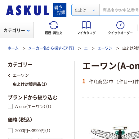
...
虫よけ
カテゴリー
履歴・再注文
マイカタログ
クイックオーダー
ホーム
メーカー名から探す-【ア行】
エ
エーワン
虫よけ対
エーワン(A-o
カテゴリー
エーワン
1
件（1商品）中
1件目〜1
虫よけ対策用品（1）
ブランドから絞り込む
A-one（エーワン）（1）
価格（税込）
2000円～3999円（1）