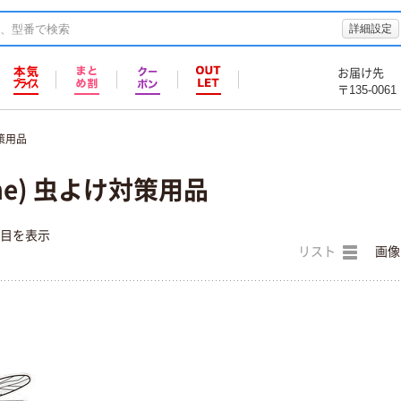
詳細設定
お届け先
〒135-0061
策用品
ne) 虫よけ対策用品
件目を表示
リスト
画像