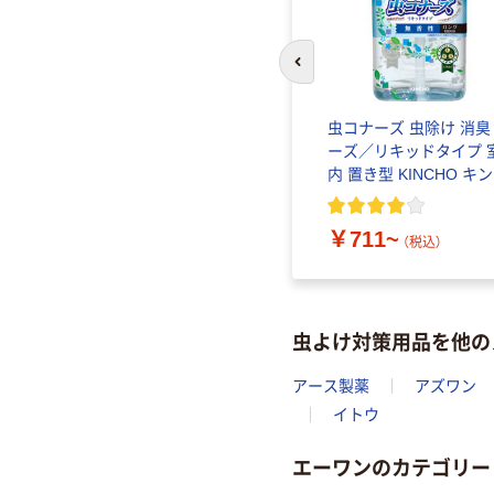
前のスライドへ
虫コナーズ 虫除け 消臭
ーズ／リキッドタイプ 
内 置き型 KINCHO キ
ョー
￥711~
（税込）
虫よけ対策用品を他の
アース製薬
アズワン
イトウ
エーワンのカテゴリー