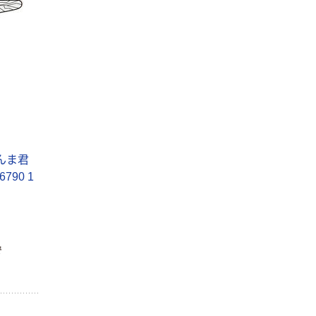
んま君
790 1
で