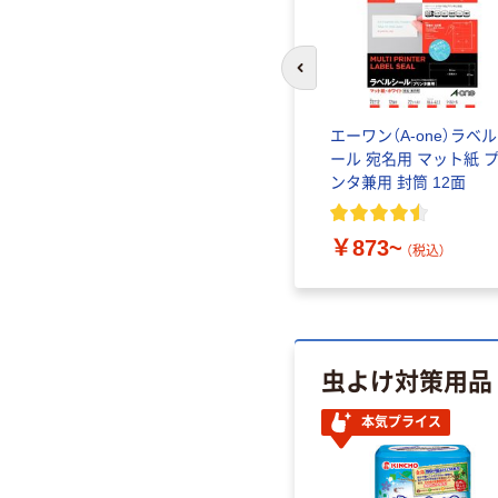
前のスライドへ
エーワン（A-one）ラベ
ール 宛名用 マット紙 
ンタ兼用 封筒 12面
￥873~
（税込）
虫よけ対策用品
本気プライス