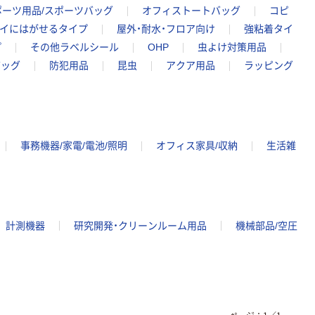
ポーツ用品/スポーツバッグ
オフィストートバッグ
コピ
イにはがせるタイプ
屋外・耐水・フロア向け
強粘着タイ
プ
その他ラベルシール
OHP
虫よけ対策用品
バッグ
防犯用品
昆虫
アクア用品
ラッピング
事務機器/家電/電池/照明
オフィス家具/収納
生活雑
計測機器
研究開発・クリーンルーム用品
機械部品/空圧