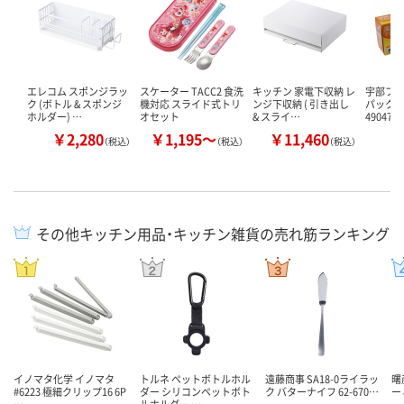
エレコム スポンジラッ
スケーター TACC2 食洗
キッチン 家電下収納 レ
宇部フィ
ク (ボトル & スポンジ
機対応 スライド式トリ
ンジ下収納 ( 引き出し
パック
ホルダー) …
オセット
& スライ…
490470
￥2,280
￥1,195～
￥11,460
￥
（税込）
（税込）
（税込）
その他キッチン用品・キッチン雑貨の売れ筋ランキング
イノマタ化学 イノマタ
トルネ ペットボトルホル
遠藤商事 SA18-0ライラッ
曙
#6223 極細クリップ16 6P
ダー シリコンペットボト
ク バターナイフ 62-670…
ー 
…
ルホルダー …