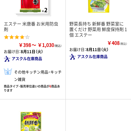
エステー 米唐番 お米用防虫
野菜長持ち 新鮮番 野菜室に
剤
置くだけ 野菜用 鮮度保持剤 1
個 エステー
￥408
￥398
￥1,030
（税込）
お届け日：
8月11日（火）
お届け日：
8月11日（火）
アスクル在庫商品
アスクル在庫商品
その他キッチン用品・キッチ
ン雑貨
商品タイプ・販売単位違いの商品が
6
商品あ
ります