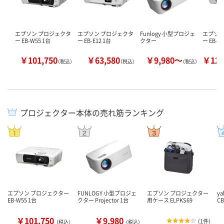
エプソン プロジェクタ
エプソン プロジェクタ
Funlogy 小型プロジェ
エプソン
ー EB-W55 1台
ー EB-E12 1台
クター
ー EB-F
￥101,750
￥63,580
￥9,980～
￥125
（税込）
（税込）
（税込）
プロジェクター本体の売れ筋ランキング
エプソン プロジェクター
FUNLOGY 小型プロジェ
エプソン プロジェクター
ya
EB-W55 1台
クター Projector 1台
用ケース ELPKS69
C
￥101,750
￥9,980
(
1件
)
（税込）
（税込）