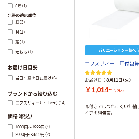
6号（1）
包帯の適応部位
膝（3）
肘（1）
頭（1）
バリエーション一覧へ（3
太もも（1）
エフスリィー 耳付包
お届け日目安
当日〜翌々日お届け（6)
お届け日
8月11日（火）
￥1,014~
（税込）
ブランドから絞り込む
エフスリィー（F・Three）（14）
耳付きでほつれにくい伸縮
イプの綿包帯。
価格（税込）
1000円～1999円（4）
2000円～3999円（2）