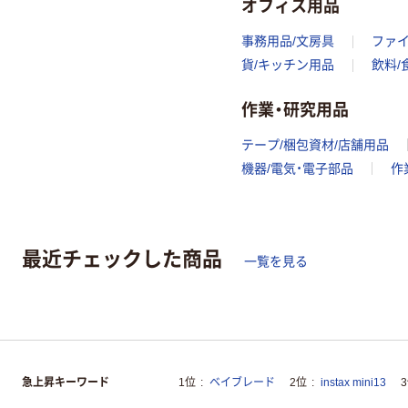
オフィス用品
事務用品/文房具
ファ
貨/キッチン用品
飲料/
作業・研究用品
テープ/梱包資材/店舗用品
機器/電気・電子部品
作
最近チェックした商品
一覧を見る
急上昇キーワード
1位
ベイブレード
2位
instax mini13