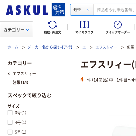
包帯
カテゴリー
履歴・再注文
マイカタログ
クイックオーダー
ホーム
メーカー名から探す-【ア行】
エ
エフスリィー
包帯
エフスリィー(F・
カテゴリー
エフスリィー
4
件（14商品）中
1件目〜4
包帯（14）
スペックで絞り込む
サイズ
3号（1）
4号（1）
5号（1）