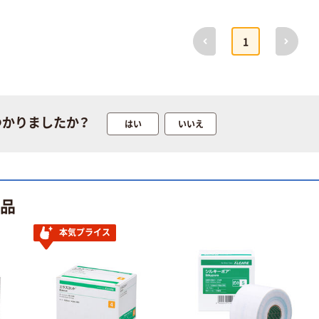
前へ
次へ
1
つかりましたか？
はい
いいえ
商品
本気プライス