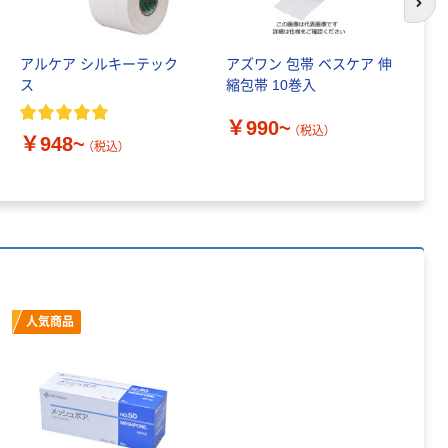
次の
アルケア シルキーテック
アズワン 包帯 ベスケア 伸
サ
本気プライス
本気プライス
ス
縮包帯 10巻入
つ
アスクル はたら
キングジム テプ
￥990~
￥
く ふせん 付箋
ラ TEPRA
（税込）
￥948~
（税込）
75×25mm
PRO【純正】テー
プ 白ラベル
￥377~
￥914~
（税込）
（税込）
12mm幅 （黒文
字）
富士フイルム チ
本気プライス
ェキ専用フィル
ニチバン セロテ
ム INSTAX MINI
ープ 大巻
WW2
￥1,580~
￥124~
（税込）
人気商品
（税込）
本気プライス
本気プライス
アスクル セロハ
トイレットペー
ンテープ
パー シングル
120ｍ 再生紙
￥216~
（税込）