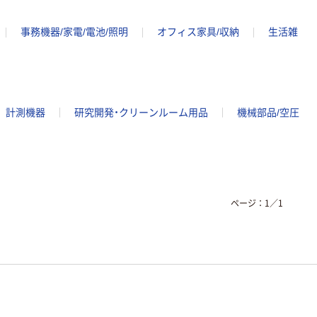
事務機器/家電/電池/照明
オフィス家具/収納
生活雑
計測機器
研究開発・クリーンルーム用品
機械部品/空圧
ページ：
1
／
1