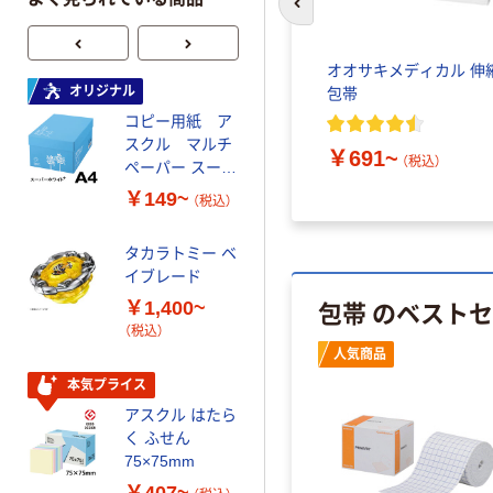
前のスライドへ
オオサキメディカル 伸
オリジナル
オリジナル
包帯
コピー用紙 ア
ゴミ袋 エコノミ
スクル マルチ
ータイプ 乳白半
￥691~
（税込）
ペーパー スーパ
透明 高密度タイ
ーホワイト+
プ 詰替用 バイ
￥149~
￥616~
（税込）
（税込）
オマス素材10％
配合
タカラトミー ベ
オリジナル
イブレード
乾電池 単3
包帯 のベスト
￥1,400~
形 アルカリ乾
（税込）
電池 北欧パッ
人気商品
ケージ アスク
￥140~
（税込）
ルオリジナル
本気プライス
アスクル はたら
本気プライス
く ふせん
ティッシュペー
75×75mm
パー ボックス