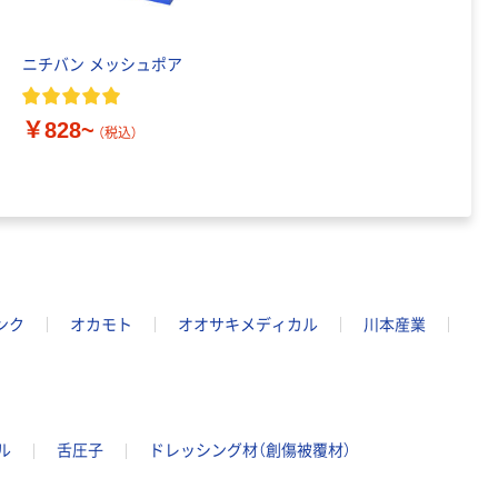
100% 6ロール
￥470~
（税込）
リサイクル100
本気プライス
芯あり FSC認
ニチバン メッシュポア
証
アスクル トイ
レのおそうじシ
￥828~
ート 大王製紙
（税込）
共同企画 トイ
￥330~
（税込）
レクリーナー
トイレシート
オリジナル
本気プライス
アスクル フラッ
トファイル エコ
ノミータイプ
A4タテ(コクヨ
ンク
オカモト
オオサキメディカル
川本産業
￥115~
（税込）
製造）
ル
舌圧子
ドレッシング材（創傷被覆材）