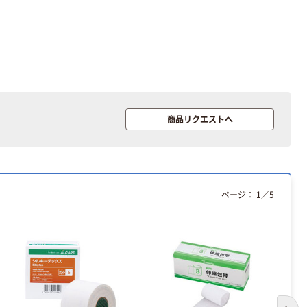
商品リクエストへ
ページ：
1
／
5