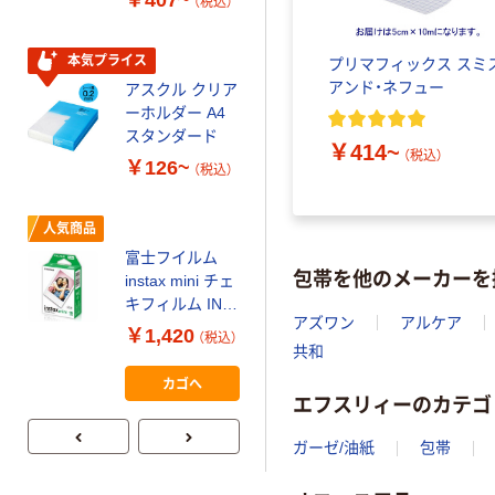
￥407~
（税込）
150組 5箱入 ア
スクル スマート
￥328~
（税込）
コンパクト ビ
本気プライス
プリマフィックス スミ
ビッド PEFC認
アンド・ネフュー
アスクル クリア
証
オリジナル
ーホルダー A4
コピー用紙 マ
スタンダード
￥414~
ルチペーパー
（税込）
￥126~
（税込）
スーパーエコノ
ミー+
￥149~
（税込）
人気商品
富士フイルム
本気プライス
包帯を他のメーカーを
instax mini チェ
【ガムテープ】ア
キフィルム INS
スクル 現場のチ
アズワン
アルケア
MINI JP1 1パッ
￥1,420
（税込）
カラ 厚さ
ク（10枚入り）
共和
0.22mm 布テー
￥145~
（税込）
カゴへ
プ
エフスリィーのカテゴ
ガーゼ/油紙
包帯