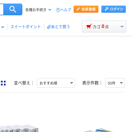
ヘルプ
各種お手続き
0
スイートポイント
あとで買う
カゴ
点
並べ替え：
表示件数：