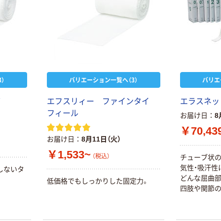
）
バリエーション一覧へ（3）
バリエ
帯
エフスリィー ファインタイ
エラスネッ
フィール
お届け日
8
￥70,43
お届け日
8月11日（火）
￥1,533~
（税込）
チューブ状の
気性・吸汗性
しないタ
どんな屈曲部
低価格でもしっかりした固定力。
四肢や関節の