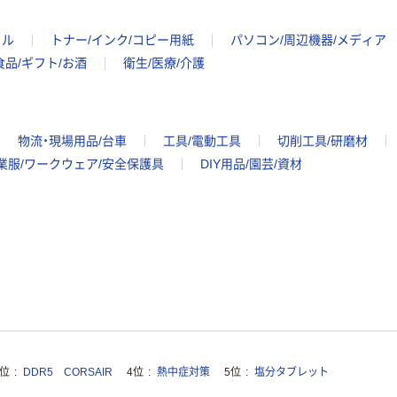
イル
トナー/インク/コピー用紙
パソコン/周辺機器/メディア
食品/ギフト/お酒
衛生/医療/介護
物流・現場用品/台車
工具/電動工具
切削工具/研磨材
業服/ワークウェア/安全保護具
DIY用品/園芸/資材
3位
DDR5 CORSAIR
4位
熱中症対策
5位
塩分タブレット