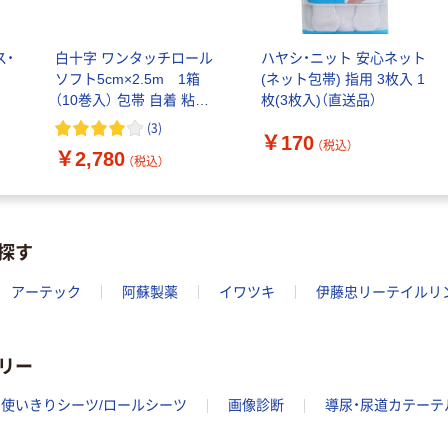
電池 北欧パッ
粉なし（パウダ
ケージ アスク
ーフリー）
￥140~
￥398~
（税込）
（税込）
ルオリジナル
ス・
白十字 ワンタッチロール
ハヤシ・ニット 安心ネット
ソフト5cm×2.5m 1箱
(ネット包帯) 指用 3枚入 1
富士フイルム
オリジナル
（10巻入） 包帯 自着 粘着
枚(3枚入)（直送品）
instax mini13
アスクルオリジ
剤不使用 ハサミ不要 駆血
(
3
)
INS MINI 13
ナル ラミネー
￥170
帯としても使える
（税込）
￥12,100~
￥2,780
トフィルム A4
（税込）
（税込）
サイズ
￥458~
（税込）
100μ（ミクロン）
本気プライス
本気プライス
探す
大塚製薬工場
ペーパータオル
経口補水液 オー
中判 再生紙
アーテック
阿蘇製薬
イワツキ
伊藤忠リーテイルリ
エスワン（OS-1）
100％ 200枚
￥159~
（税込）
FSC認証 シング
￥149~
（税込）
ル 大王製紙共同
リー
企画 オリジナル
使いきりシーツ/ロールシーツ
画像診断
導尿・尿道カテーテ