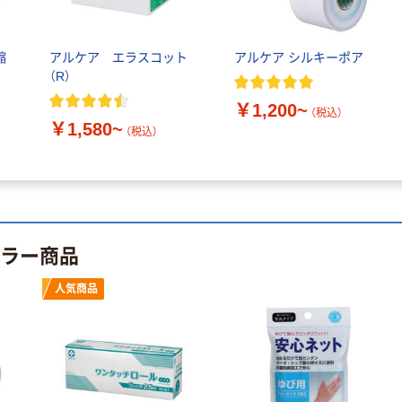
縮
アルケア エラスコット
アルケア シルキーポア
本気プライス
オリジナル
（R）
アスクル はたら
アスクル 「現場
￥1,200~
（税込）
く ふせん
のチカラ」 養生
￥1,580~
（税込）
50×15mm
テープ
￥386~
￥358~
（税込）
（税込）
本気プライス
オリジナル
トイレットペー
サントリー 伊右
セラー商品
パー ダブル60
衛門 「お茶、どう
ｍ 再生紙
ぞ。」 緑茶
人気商品
100% 6ロール
￥460~
￥528~
（税込）
（税込）
リサイクル100
芯あり FSC認
証
オリジナル
オリジナル
乾電池 単4
アスクル プラス
形 アルカリ乾
チックグローブ