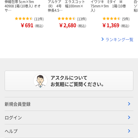
伸縮包帯 5cm×9m
アルケア エラスコット
イワツキ Eタイ M
白
40908 1箱（10巻入） オオ
（R） 4号 幅100mm×
75mm×9m 1箱（10巻
ソ
サ…
伸長4.5…
入）
粘
(
11件
)
(
13件
)
(
5件
)
￥691
￥2,680
￥1,369
（税込）
（税込）
（税込）
ランキング一覧
アスクルについて
お気軽にご質問ください。
新規会員登録
ログイン
ヘルプ