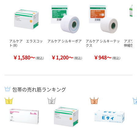
アルケア エラスコッ
アルケア シルキーポア
アルケア シルキーテッ
アズワン
ト（R）
クス
伸縮包帯
￥1,580～
￥1,200～
￥948～
￥
（税込）
（税込）
（税込）
包帯の売れ筋ランキング