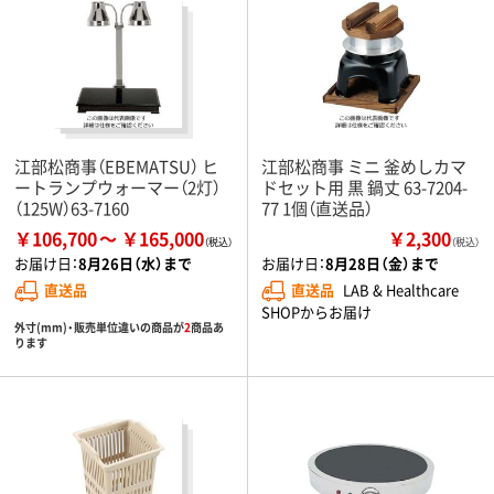
江部松商事（EBEMATSU） ヒ
江部松商事 ミニ 釜めしカマ
ートランプウォーマー（2灯）
ドセット用 黒 鍋丈 63-7204-
（125W）63-7160
77 1個（直送品）
￥106,700
￥165,000
￥2,300
（税込）
お届け日：
8月26日（水）まで
お届け日：
8月28日（金）まで
直送品
直送品
LAB & Healthcare
SHOPからお届け
外寸(mm)・販売単位違いの商品が
2
商品あ
ります