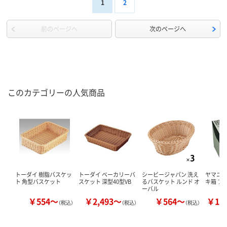
1
2
前のページへ
次のページへ
このカテゴリーの人気商品
トーダイ 樹脂バスケッ
トーダイ ベーカリーバ
シービージャパン 洗え
ヤマニパ
ト 角型バスケット
スケット 深型40型VB
るバスケット ルンド オ
キ箱 フ
ーバル
￥554～
￥2,493～
￥564～
￥15
（税込）
（税込）
（税込）