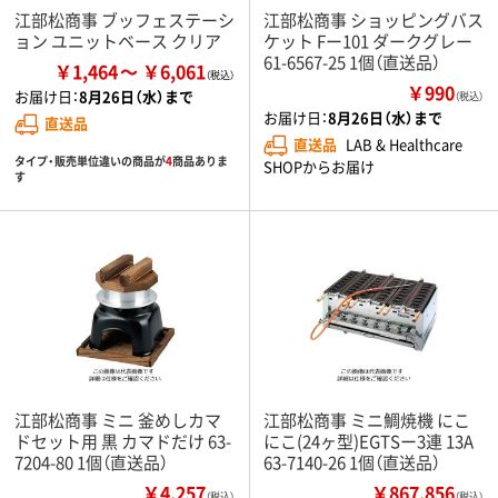
江部松商事 ブッフェステーシ
江部松商事 ショッピングバス
ョン ユニットベース クリア
ケット Fー101 ダークグレー
61-6567-25 1個（直送品）
￥1,464
￥6,061
￥990
お届け日：
8月26日（水）まで
（税込）
お届け日：
8月26日（水）まで
直送品
直送品
LAB & Healthcare
タイプ・販売単位違いの商品が
4
商品ありま
SHOPからお届け
す
江部松商事 ミニ 釜めしカマ
江部松商事 ミニ鯛焼機 にこ
ドセット用 黒 カマドだけ 63-
にこ(24ヶ型)EGTSー3連 13A
7204-80 1個（直送品）
63-7140-26 1個（直送品）
￥4,257
￥867,856
（税込）
（税込）