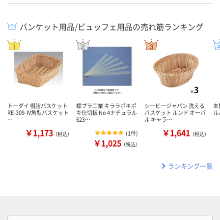
バンケット用品/ビュッフェ用品の売れ筋ランキング
トーダイ 樹脂バスケット
蝶プラ工業 キララポキポ
シービージャパン 洗える
本
RE-309-IV角型バスケット
キ仕切板 No 4ナチュラル
バスケット ルンド オーバ
ルパ
…
623…
ル キャラ…
￥1,173
￥1,641
(
1件
)
（税込）
（税込）
￥1,025
（税込）
ランキング一覧