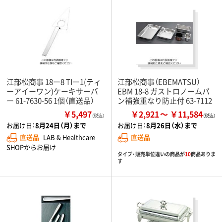
江部松商事 18ー8 TIー1(ティ
江部松商事（EBEMATSU）
ーアイーワン)ケーキサーバ
EBM 18-8 ガストロノームパ
ー 61-7630-56 1個（直送品）
ン補強重なり防止付 63-7112
￥5,497
￥2,921
￥11,584
（税込）
お届け日：
8月24日（月）まで
お届け日：
8月26日（水）まで
直送品
LAB & Healthcare
直送品
SHOPからお届け
タイプ・販売単位違いの商品が
10
商品ありま
す