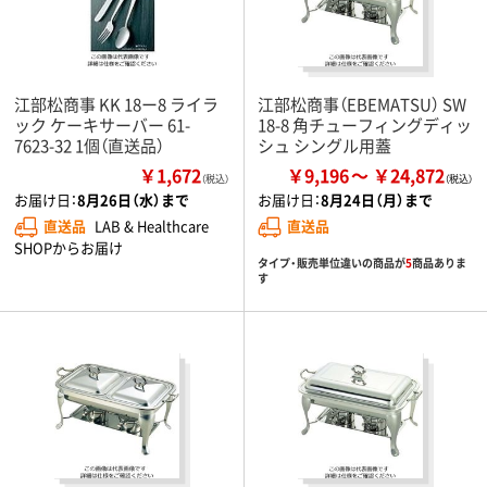
江部松商事 KK 18ー8 ライラ
江部松商事（EBEMATSU） SW
ック ケーキサーバー 61-
18-8 角チューフィングディッ
7623-32 1個（直送品）
シュ シングル用蓋
￥1,672
￥9,196
￥24,872
（税込）
お届け日：
8月26日（水）まで
お届け日：
8月24日（月）まで
直送品
LAB & Healthcare
直送品
SHOPからお届け
タイプ・販売単位違いの商品が
5
商品ありま
す