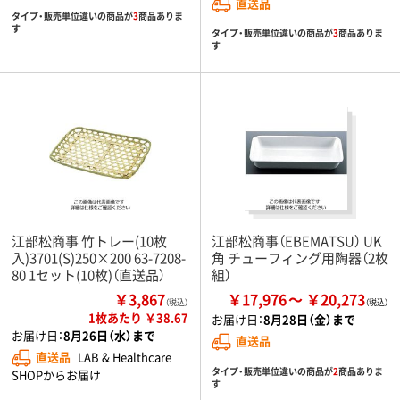
直送品
タイプ・販売単位違いの商品が
3
商品ありま
す
タイプ・販売単位違いの商品が
3
商品ありま
す
江部松商事 竹トレー(10枚
江部松商事（EBEMATSU） UK
入)3701(S)250×200 63-7208-
角 チューフィング用陶器（2枚
80 1セット(10枚)（直送品）
組）
￥3,867
￥17,976
￥20,273
（税込）
1枚あたり ￥38.67
お届け日：
8月28日（金）まで
お届け日：
8月26日（水）まで
直送品
直送品
LAB & Healthcare
タイプ・販売単位違いの商品が
2
商品ありま
SHOPからお届け
す