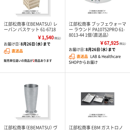
江部松商事（EBEMATSU） レ
江部松商事 ブッフェウォーマ
ーバン バスケット 61-6718
ー ラウンド PA10752PRO 61-
8013-44 1個（直送品）
￥1,540
（税込）
￥67,925
お届け日：
8月26日（水）まで
（税込）
お届け日：
8月26日（水）まで
直送品
直送品
LAB & Healthcare
販売単位違いの商品が
2
商品あります
SHOPからお届け
江部松商事（EBEMATSU） ヴ
江部松商事 EBM ガストロノ