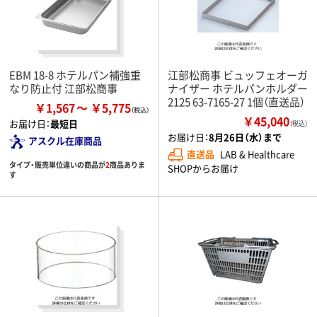
EBM 18-8 ホテルパン補強重
江部松商事 ビュッフェオーガ
なり防止付 江部松商事
ナイザー ホテルパンホルダー
2125 63-7165-27 1個（直送品）
￥1,567
￥5,775
￥45,040
お届け日：
最短日
（税込）
お届け日：
8月26日（水）まで
アスクル在庫商品
直送品
LAB & Healthcare
タイプ・販売単位違いの商品が
2
商品ありま
SHOPからお届け
す