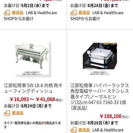
お届け日：
9月2日（水）まで
お届け日：
8月28日（金）まで
直送品
LAB & Healthcare
直送品
LAB & Healthcare
SHOPからお届け
SHOPからお届け
江部松商事 SW 18-8 共柄 角チ
江部松商事 ハイパーラックス
ューフィングディッシュ
角型電磁サーバー ステンレス
蓋タイプ(ノーマルヒン
￥16,093
￥41,068
ジ)32cm 647 63-7160-33 1個
お届け日：
8月24日（月）まで
（直送品）
直送品
￥188,100
（税込）
お届け日：
8月26日（水）まで
タイプ・販売単位違いの商品が
5
商品ありま
す
直送品
LAB & Healthcare