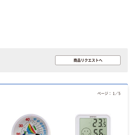
商品リクエストへ
ページ：
1
／
5