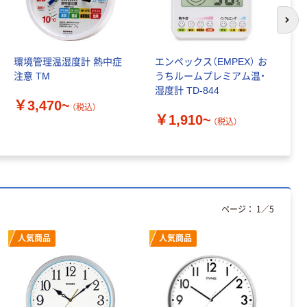
次の
環境管理温湿度計 熱中症
エンペックス（EMPEX） お
高
注意 TM
うちルームプレミアム温・
ペ
湿度計 TD-844
￥3,470~
（税込）
￥
￥1,910~
（税込）
ページ：
1
／
5
人気商品
人気商品