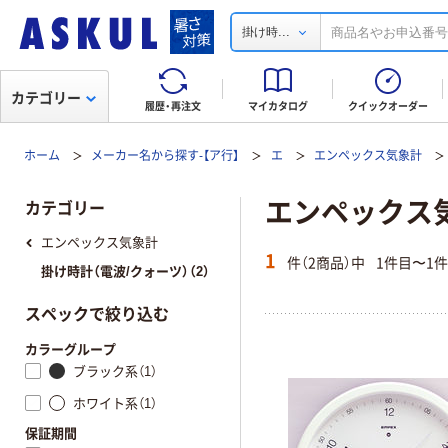
...
掛け時
カテゴリー
履歴・再注文
マイカタログ
クイックオーダー
ホーム
メーカー名から探す-【ア行】
エ
エンペックス気象計
エンペックス気
カテゴリー
エンペックス気象計
1
件（2商品）中
1件目〜1
掛け時計（電波/クォーツ）（2）
スペックで絞り込む
カラーグループ
ブラック系（1）
ホワイト系（1）
保証期間