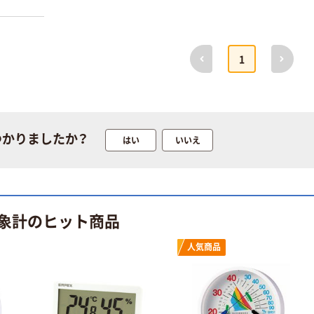
前へ
次へ
1
つかりましたか？
はい
いいえ
象計のヒット商品
人気商品