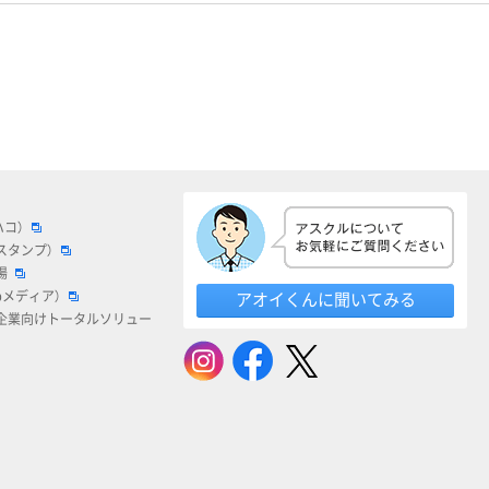
ハコ）
スタンプ）
場
bメディア）
アオイくんに聞いてみる
企業向けトータルソリュー