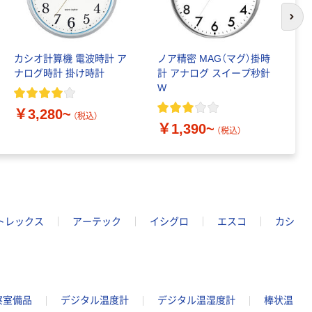
次の
カシオ計算機 電波時計 ア
ノア精密 MAG（マグ）掛時
カ
ナログ時計 掛け時計
計 アナログ スイープ秒針
イ
W
￥3,280~
￥
（税込）
￥1,390~
（税込）
トレックス
アーテック
イシグロ
エスコ
カシ
察室備品
デジタル温度計
デジタル温湿度計
棒状温