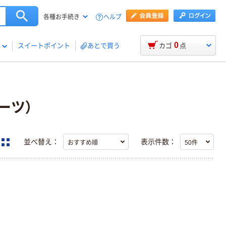
ヘルプ
各種お手続き
0
スイートポイント
あとで買う
カゴ
点
ーツ）
並べ替え：
表示件数：