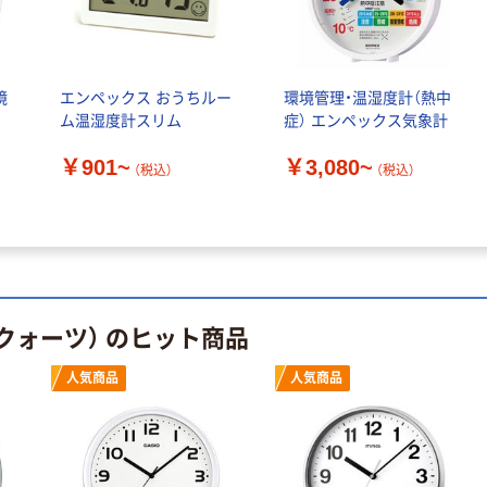
境
エンペックス おうちルー
環境管理・温湿度計（熱中
ム温湿度計スリム
症） エンペックス気象計
￥901~
￥3,080~
（税込）
（税込）
クォーツ） のヒット商品
人気商品
人気商品