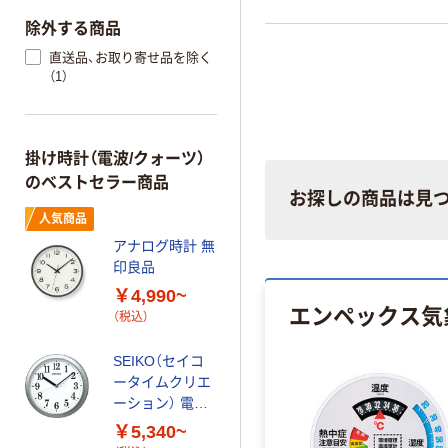
除外する商品
直送品、お取り寄せ品を除く
（1）
掛け時計（電波/クォーツ）
のベストセラー商品
お探しの商品は見
人気商品
アナログ時計 無
印良品
￥4,990~
エンペックス気
（税込）
SEIKO（セイコ
ータイムクリエ
ーション） 電波
掛時計 直径
￥5,340~
280×奥行46mm