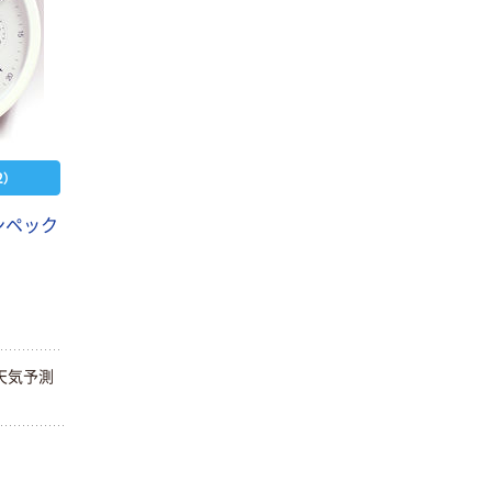
）
ンペック
天気予測