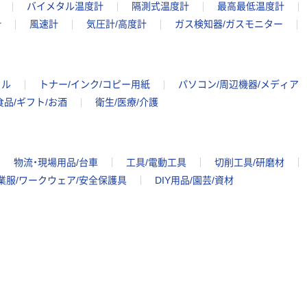
バイメタル温度計
隔測式温度計
最高最低温度計
計
風速計
気圧計/高度計
ガス検知器/ガスモニター
イル
トナー/インク/コピー用紙
パソコン/周辺機器/メディア
食品/ギフト/お酒
衛生/医療/介護
物流・現場用品/台車
工具/電動工具
切削工具/研磨材
業服/ワークウェア/安全保護具
DIY用品/園芸/資材