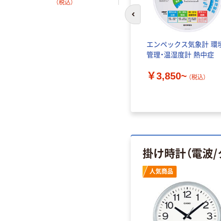
（税込）
KX256
前のスライドへ
計 デジ
マグネットサーモ
エンペックス気象計 環
TD-
175×40×10mm 40g（ブリ
管理・温湿度計 熱中症
スター） TGシリーズ
￥3,850~
（税込）
￥679~
（税込）
掛け時計（電波/
人気商品