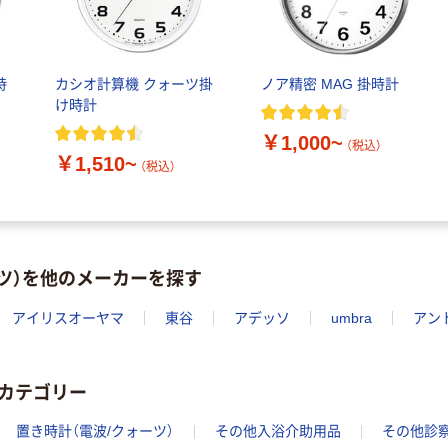
時
カシオ計算機 クォーツ掛
ノア精密 MAG 掛時計
け時計
￥1,000~
（税込）
￥1,510~
（税込）
ーツ）を他のメーカーを探す
アイリスオーヤマ
東谷
アデッソ
umbra
アン
カテゴリー
置き時計（電波/クォーツ）
その他入浴介助用品
その他診