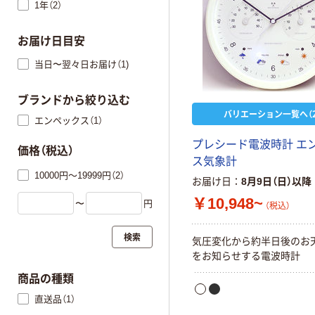
1年（2）
お届け日目安
当日〜翌々日お届け（1)
ブランドから絞り込む
バリエーション一覧へ（2
エンペックス（1）
プレシード電波時計 エ
価格（税込）
ス気象計
10000円～19999円（2）
お届け日
8月9日（日）以降
￥10,948~
〜
円
（税込）
検索
気圧変化から約半日後のお
をお知らせする電波時計
商品の種類
直送品（1）