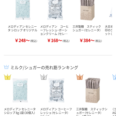
メロディアン セレニー
メロディアン コーヒ
三井製糖 スティック
大日本
タ シロップ オリジナル
ーフレッシュ・ポーシ
シュガー（セレニータ）
印のグラ
ョンクリーム （セレ…
ット（3k
￥248～
￥168～
￥384～
￥
（税込）
（税込）
（税込）
ミルク/シュガーの売れ筋ランキング
メロディアン セレニータ
メロディアン コーヒーフ
三井製糖 スティックシ
（
シロップ 8g 1袋（30個入）
レッシュ（セレニータ）
ュガー（セレニータ）
A