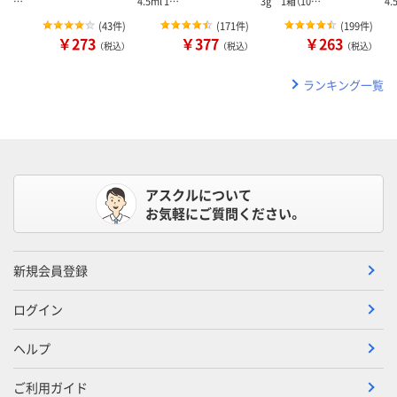
…
4.5ml 1…
3g 1箱（10…
4.
(
43件
)
(
171件
)
(
199件
)
￥273
￥377
￥263
（税込）
（税込）
（税込）
ランキング一覧
アスクルについて
お気軽にご質問ください。
新規会員登録
ログイン
ヘルプ
ご利用ガイド