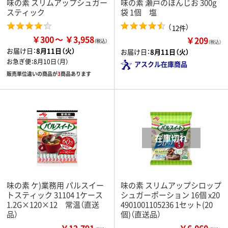
味の素 スリムアップシュガー
味の素 瀬戸のほんじお 300g
スティック
袋 1個 塩
（
）
12件
￥300
￥3,958
￥209
（税込）
お届け日：
8月11日（火）
お届け日：
8月11日（火）
お急ぎ便：
8月10日（月）
アスクル在庫商品
販売単位違いの商品が
3
商品あります
味の素 ケ)業務用 パルスイー
味の素 スリムアップシロップ
トスティック 31104 1ケース
シュガーポーション 16個 x20
1.2G×120×12 常温（直送
4901001105236 1セット(20
品）
個)（直送品）