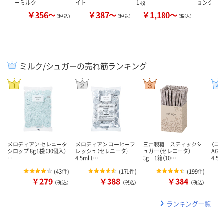
ーミルク
イト
1kg
ョンクリ
￥356～
￥387～
￥1,180～
￥
（税込）
（税込）
（税込）
ミルク/シュガーの売れ筋ランキング
メロディアン セレニータ
メロディアン コーヒーフ
三井製糖 スティックシ
（
シロップ 8g 1袋（30個入）
レッシュ（セレニータ）
ュガー（セレニータ）
A
…
4.5ml 1…
3g 1箱（10…
4.
(
43件
)
(
171件
)
(
199件
)
￥279
￥388
￥384
（税込）
（税込）
（税込）
ランキング一覧