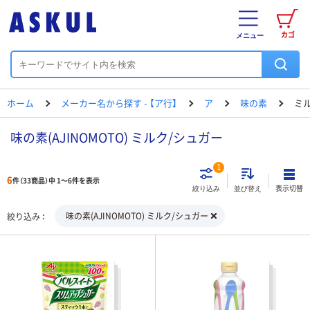
カゴ
メニュー
ホーム
メーカー名から探す - 【ア行】
ア
味の素
ミ
味の素(AJINOMOTO) ミルク/シュガー
1
6
件（33商品）中 1～6件を表示
表示切替
絞り込み
並び替え
味の素(AJINOMOTO) ミルク/シュガー
絞り込み