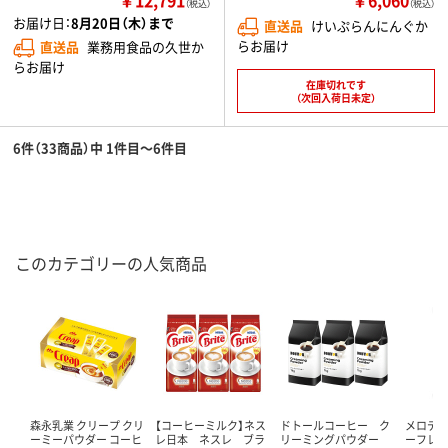
￥12,791
￥6,060
（税込）
（税込）
お届け日：
8月20日（木）まで
直送品
けいぷらんにんぐか
らお届け
直送品
業務用食品の久世か
らお届け
在庫切れです
（次回入荷日未定）
6件（33商品）中 1件目～6件目
このカテゴリーの人気商品
森永乳業 クリープ クリ
【コーヒーミルク】ネス
ドトールコーヒー ク
メロデ
ーミーパウダー コーヒ
レ日本 ネスレ ブラ
リーミングパウダー
ーフレッ