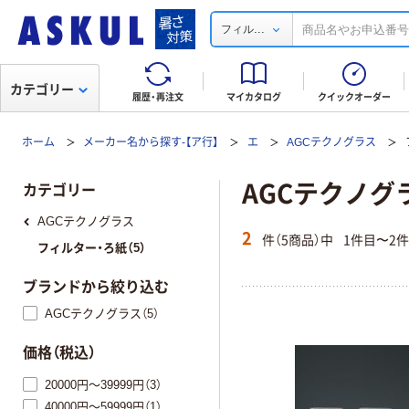
...
フィル
カテゴリー
履歴・再注文
マイカタログ
クイックオーダー
ホーム
メーカー名から探す-【ア行】
エ
AGCテクノグラス
AGCテクノグ
カテゴリー
AGCテクノグラス
2
件（5商品）中
1件目〜2
フィルター・ろ紙（5）
ブランドから絞り込む
AGCテクノグラス（5）
価格（税込）
20000円～39999円（3）
40000円～59999円（1）