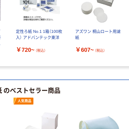
企画 オリジナル
本気プライス
アスクル クリア
ーホルダー A4
スタンダード
イ
定性ろ紙 No.1 1箱（100枚
アズワン 桐山ロート用濾
￥126~
（税込）
析
入） アドバンテック東洋
紙
滅
￥720~
￥607~
本気プライス
（税込）
（税込）
トイレットペー
パー シングル
120ｍ 再生紙
100% 6ロール
￥470~
（税込）
リサイクル100
紙 のベストセラー商品
芯あり FSC認
証
人気商品