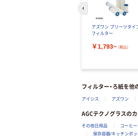
前のスライドへ
ープ（滅
定性濾紙 No.2 100枚入
アズワン プリーツタイ
1箱（500
フィルター
￥748~
￥1,793~
（税込）
（税込）
）
フィルター・ろ紙を他
アイシス
アズワン
AGCテクノグラスの
その他日用品
コーヒー
保存容器/キッチンポッ