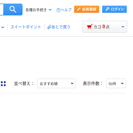
ヘルプ
各種お手続き
0
スイートポイント
あとで買う
カゴ
点
並べ替え：
表示件数：