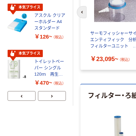
企画 オリジナル
本気プライス
本気プライス
アスクル クリア
ティッシュペー
前のスライドへ
ーホルダー A4
パー ボックス
スタンダード
150組 5箱入 ア
着遠心式
ガラスろ紙 アドバンテッ
サーモフィッシャーサ
スクル スマート
￥126~
￥328~
（税込）
（税込）
ク東洋_1
エンティフィック 分
コンパクト ビ
フィルターユニット 
ビッド PEFC認
￥24,759~
菌済
証
本気プライス
本気プライス
込）
（税込）
￥23,095~
（税込）
トイレットペー
嬬恋銘水 ナチュ
パー シングル
ラルミネラルウ
120ｍ 再生紙
ォーター 500ml
100% 6ロール
キャップシール
￥470~
￥1,037~
（税込）
リサイクル100
付き／2Lラベル
（税込）
フィルター・ろ
芯あり FSC認
レス 10本
証