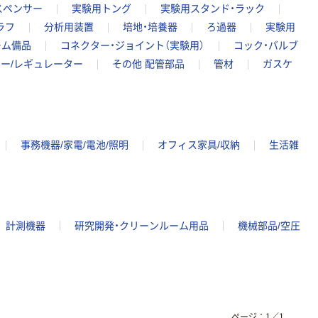
スペンサー
実験用トング
実験用スタンド・ラック
ラフ
分析用装置
培地・培養器
ろ過器
実験用
ーム備品
コネクター・ジョイント（実験用）
コック・バルブ
ー/レギュレーター
その他 配管部品
管材
ガスケ
事務機器/家電/電池/照明
オフィス家具/収納
生活雑
計測機器
研究開発・クリーンルーム用品
機械部品/空圧
ページ：
1
／
1