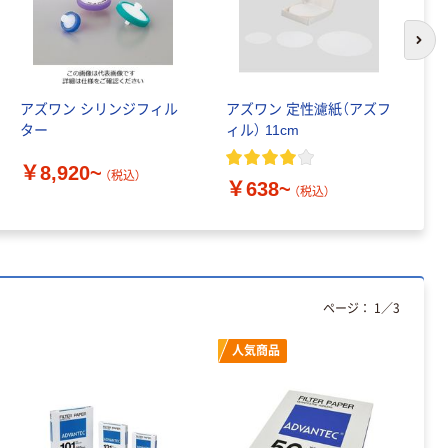
次の
アズワン シリンジフィル
アズワン 定性濾紙（アズフ
コ
ター
ィル） 11cm
S
3
￥8,920~
（税込）
￥638~
￥
（税込）
ページ：
1
／
3
人気商品