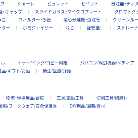
ーブ
シャーレ
ビュレット
ピペット
分注器・ディ
栓・キャップ
スライドガラス・マイクロプレート
クロマトグ
うご
フィルター・ろ紙
遠心分離機・遠沈管
クリーンル
ーラー
ホモジナイザー
ねじ
配管継手
ストレーナ
イル
トナー/インク/コピー用紙
パソコン/周辺機器/メディア
食品/ギフト/お酒
衛生/医療/介護
物流・現場用品/台車
工具/電動工具
切削工具/研磨材
業服/ワークウェア/安全保護具
DIY用品/園芸/資材