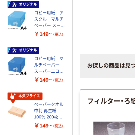
オリジナル
本気プライス
コピー用紙 ア
トイレットペー
スクル マルチ
パー ダブル60
ペーパー スーパ
ｍ 再生紙
ーホワイト+
100% 6ロール
￥149~
￥460~
（税込）
（税込）
リサイクル100
芯あり FSC認
証
オリジナル
本気プライス
コピー用紙 マ
ペーパータオル
ルチペーパー
小判・シングル
お探しの商品は見
スーパーエコノ
再生紙 200枚
ミー+
FSC認証紙 アス
￥149~
￥143~
（税込）
（税込）
クルオリジナル
本気プライス
オリジナル
フィルター・ろ
ペーパータオル
コピー用紙 マ
中判 再生紙
ルチペーパー
100％ 200枚
スーパーホワイ
FSC認証 シング
トＪ 国内生産
￥149~
￥459~
（税込）
（税込）
ル 大王製紙共同
品