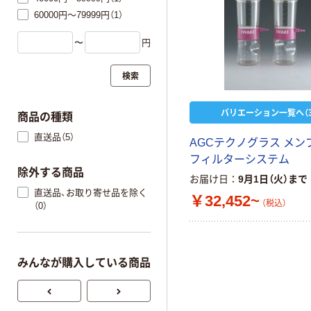
60000円～79999円（1）
〜
円
検索
バリエーション一覧へ（3
商品の種類
直送品（5）
AGCテクノグラス メン
フィルターシステム
除外する商品
お届け日
9月1日（火）まで
直送品、お取り寄せ品を除く
￥32,452~
（税込）
（0）
みんなが購入している商品