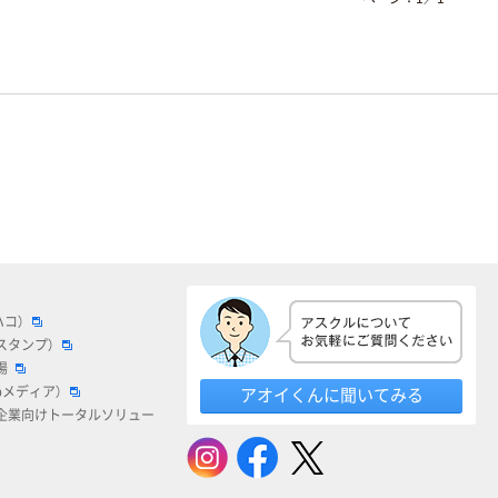
ハコ）
スタンプ）
場
bメディア）
アオイくんに聞いてみる
企業向けトータルソリュー