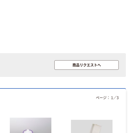
商品リクエストへ
ページ：
1
／
3