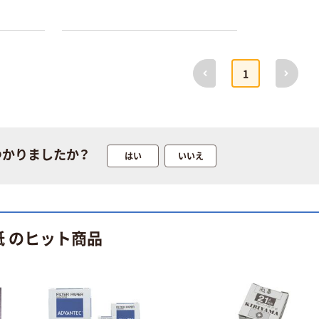
オリジナル
オリジナル
低蛋白吸着で高流速性のPES
アスクルオリジ
コピー用紙 ア
PLUS（ポリエーテルスルフォン）で
ナル ラミネー
スクル マルチ
す。メンブレン孔径はすべて
トフィルム A4
ペーパー スーパ
0.22um。LAL testでエンドトキシン
前へ
次へ
1
サイズ
ーホワイト+
レベルが0.5EU/mL以下を、NON
￥458~
￥149~
（税込）
（税込）
100μ（ミクロン）
PYROGENICの製品としておりま
す。放射線滅菌済
オリジナル
オリジナル
サントリー 伊右
コピー用紙 マ
衛門 「お茶、どう
ルチペーパー
つかりましたか？
はい
いいえ
ぞ。」 緑茶
スーパーエコノ
ミー+
￥528~
￥149~
（税込）
（税込）
人気商品
本気プライス
紙 のヒット商品
サントリー 天然
ペーパータオル
水 ミネラルウォ
中判 再生紙
ーター ペットボ
100％ 200枚
トル
FSC認証 シング
￥686~
￥149~
（税込）
（税込）
ル 大王製紙共同