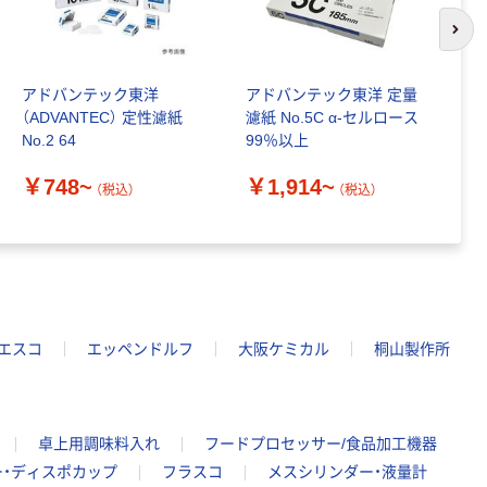
次の
アドバンテック東洋
アドバンテック東洋 定量
サ
（ADVANTEC） 定性濾紙
濾紙 No.5C α-セルロース
エ
No.2 64
99％以上
フ
個
￥748~
￥1,914~
￥
6
（税込）
（税込）
エスコ
エッペンドルフ
大阪ケミカル
桐山製作所
卓上用調味料入れ
フードプロセッサー/食品加工機器
ー・ディスポカップ
フラスコ
メスシリンダー・液量計