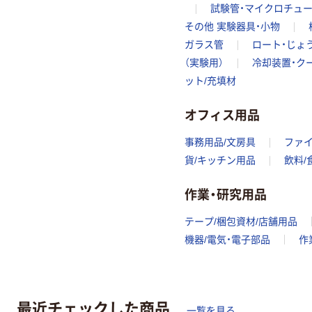
試験管・マイクロチュ
その他 実験器具・小物
ガラス管
ロート・じょ
（実験用）
冷却装置・ク
ット/充填材
オフィス用品
事務用品/文房具
ファ
貨/キッチン用品
飲料/
作業・研究用品
テープ/梱包資材/店舗用品
機器/電気・電子部品
作
最近チェックした商品
一覧を見る