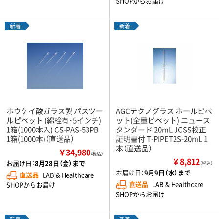
SHOPからお届け
新着
新着
ホウケイ酸ガラス製 パスツー
AGCテクノグラス ホールピペ
ルピペット (綿栓有・5インチ)
ット(全量ピペット) ニュース
1箱(1000本入) CS-PAS-53PB
タンダード 20mL JCSS校正
1箱(1000本)（直送品）
証明書付 T-PIPET2S-20mL 1
本（直送品）
￥34,980
（税込）
￥8,812
お届け日：
8月28日（金）まで
（税込）
お届け日：
9月9日（水）まで
直送品
LAB & Healthcare
直送品
LAB & Healthcare
SHOPからお届け
SHOPからお届け
新着
新着