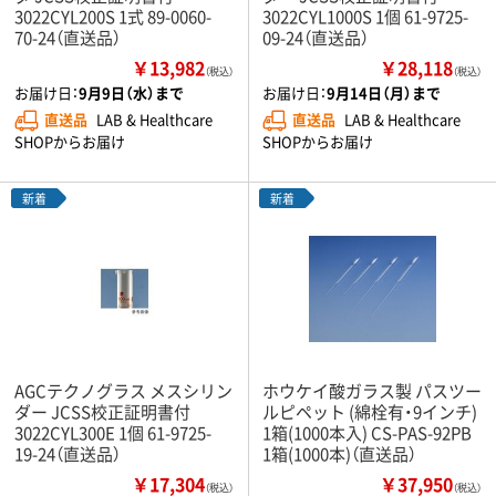
3022CYL200S 1式 89-0060-
3022CYL1000S 1個 61-9725-
70-24（直送品）
09-24（直送品）
￥13,982
￥28,118
（税込）
（税込）
お届け日：
9月9日（水）まで
お届け日：
9月14日（月）まで
直送品
LAB & Healthcare
直送品
LAB & Healthcare
SHOPからお届け
SHOPからお届け
新着
新着
AGCテクノグラス メスシリン
ホウケイ酸ガラス製 パスツー
ダー JCSS校正証明書付
ルピペット (綿栓有・9インチ)
3022CYL300E 1個 61-9725-
1箱(1000本入) CS-PAS-92PB
19-24（直送品）
1箱(1000本)（直送品）
￥17,304
￥37,950
（税込）
（税込）