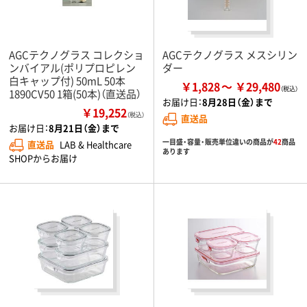
AGCテクノグラス コレクショ
AGCテクノグラス メスシリン
ンバイアル(ポリプロピレン
ダー
白キャップ付) 50mL 50本
￥1,828
￥29,480
1890CV50 1箱(50本)（直送品）
お届け日：
8月28日（金）まで
￥19,252
（税込）
直送品
お届け日：
8月21日（金）まで
一目盛・容量・販売単位違いの商品が
42
商品
直送品
LAB & Healthcare
あります
SHOPからお届け