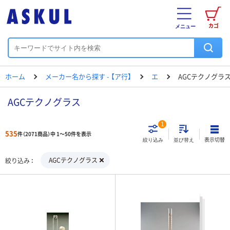
カゴ
メニュー
ホーム
メーカー名から探す - 【ア行】
エ
AGCテクノグラ
AGCテクノグラス
1
535
件（2071商品）中 1～50件を表示
表示切替
絞り込み
並び替え
AGCテクノグラス
絞り込み