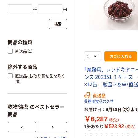
〜
円
検索
商品の種類
直送品（1）
カゴに入れる
除外する商品
「業務用」 レッドキドニ
直送品、お取り寄せ品を除く
ンズ 202351 １ケース
（0）
×12缶 常温 S＆W（直
直送品
業務用食品の久世
乾物/海苔 のベストセラー
お届け日
8月19日（水）ま
商品
￥6,287
（税込）
￥523.92
1缶あたり
（税込）