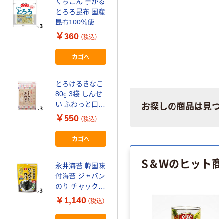
くらこん 手がる
永井海苔 海苔膳
とろろ昆布 国産
焼のり 有明海産
昆布100％使用
早摘み原料使用
セ
10g 1セット（1
板のり5枚入 1セ
￥360
￥1,440
（税込）
（税込）
個×3）
ット（1袋×3）
カゴへ
カゴへ
とろけるきなこ
三越伊勢丹〈山
80g 3袋 しんせ
本海苔店〉一藻
い ふわっと口ど
百味5袋詰合せ
お探しの商品は見
けの新食感 真誠
伊勢丹の紙袋付
￥550
￥1,080~
（税込）
き 手土産ギフト
（税込）
カゴへ
理研ビタミン リ
S＆Wのヒット
ケン 海藻サラダ
永井海苔 韓国味
マリンセレクト
付海苔 ジャバン
100g 1個
￥1,980
のり チャック付
（税込）
50g 1セット（1
￥1,140
（税込）
カゴへ
袋×3）