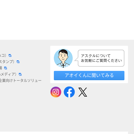
ハコ）
スタンプ）
場
bメディア）
アオイくんに聞いてみる
企業向けトータルソリュー