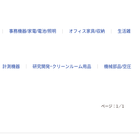
事務機器/家電/電池/照明
オフィス家具/収納
生活雑
計測機器
研究開発・クリーンルーム用品
機械部品/空圧
ページ：
1
／
1