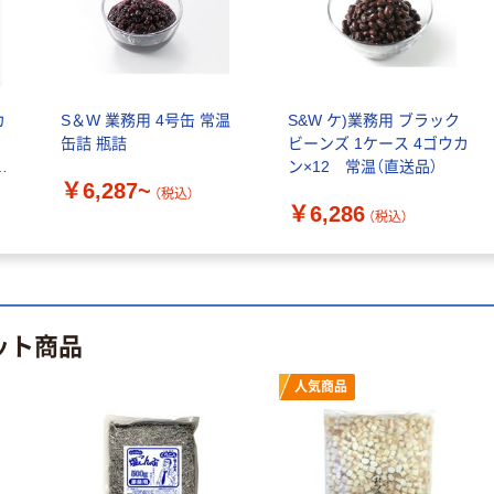
カゴへ
みわび 有機切干
大根 天日干し
60g 1セット（1
カ
S＆W 業務用 4号缶 常温
S&W ケ)業務用 ブラック
袋×3）日本アク
￥450
缶詰 瓶詰
ビーンズ 1ケース 4ゴウカ
（税込）
セス
ス
ン×12 常温（直送品）
￥6,287~
カゴへ
（税込）
￥6,286
（税込）
マルコメ みそ汁
の具〈わかめ・ね
ぎ〉150g みそ汁
サーバー 1個 味
￥1,480
（税込）
ット商品
噌汁の具 乾燥
カゴへ
人気商品