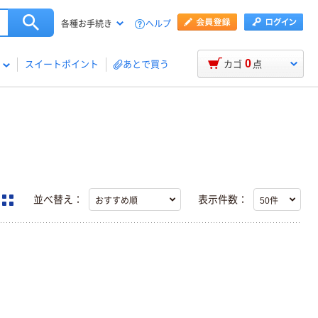
ヘルプ
各種お手続き
0
スイートポイント
あとで買う
カゴ
点
並べ替え：
表示件数：