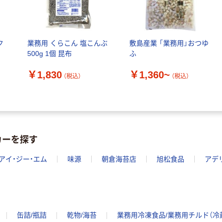
ク
業務用 くらこん 塩こんぶ
敷島産業 「業務用」おつゆ
500g 1個 昆布
ふ
￥1,830
￥1,360~
（税込）
（税込）
カーを探す
アイ・ジー・エム
味源
朝倉海苔店
旭松食品
アデ
缶詰/瓶詰
乾物/海苔
業務用冷凍食品/業務用チルド（冷