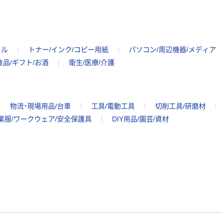
イル
トナー/インク/コピー用紙
パソコン/周辺機器/メディア
食品/ギフト/お酒
衛生/医療/介護
物流・現場用品/台車
工具/電動工具
切削工具/研磨材
業服/ワークウェア/安全保護具
DIY用品/園芸/資材