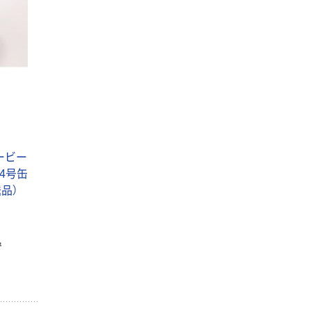
ービー
 4号缶
送品）
で