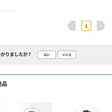
くらこん 手がる
とろろ昆布 国産
昆布100％使用
10g 1セット（1
￥360
（税込）
個×3）
前へ
次へ
1
カゴへ
とろけるきなこ
80g 3袋 しんせ
い ふわっと口ど
つかりましたか？
はい
いいえ
けの新食感 真誠
￥550
（税込）
カゴへ
商品
永井海苔 韓国味
付海苔 ジャバン
のり チャック付
50g 1セット（1
￥1,140
（税込）
袋×3）