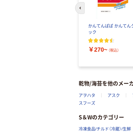
前のスライドへ
マキ 業
かんてんぱぱ かんてん
 1セッ
ック
×2） かつ
￥270~
（税込）
乾物/海苔を他のメー
アヲハタ
アスク
スフーズ
S＆Wのカテゴリー
冷凍食品/チルド（冷蔵）/生鮮