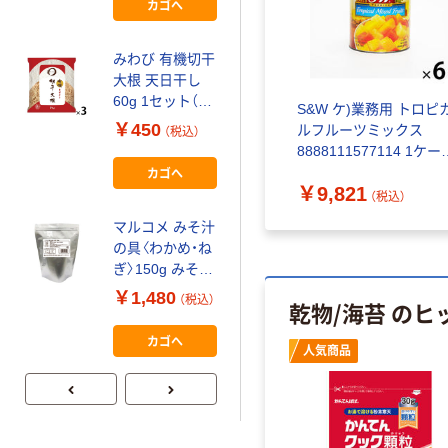
カゴへ
人気商品
みわび 有機切干
ヤマキ かつおパ
大根 天日干し
ック かつお節
60g 1セット（1
￥258~
S&W ケ)業務用 トロピ
（税込）
袋×3）日本アク
￥450
ルフルーツミックス
（税込）
セス
8888111577114 1ケー
1号缶×6缶（直送品）
カゴへ
￥9,821
（税込）
マルコメ みそ汁
の具〈わかめ・ね
ぎ〉150g みそ汁
サーバー 1個 味
￥1,480
（税込）
乾物/海苔 のヒ
噌汁の具 乾燥
カゴへ
人気商品