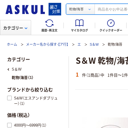
乾物/海苔
カテゴリー
履歴・再注文
マイカタログ
クイックオーダー
ホーム
メーカー名から探す-【ア行】
エ
S＆W
乾物/海苔
S＆W 乾物/海
カテゴリー
S＆W
1
件（1商品）中
1件目〜1
乾物/海苔（1）
ブランドから絞り込む
S&W（エスアンドダブリュ
ー）（1）
価格（税込）
4000円～6999円（1）