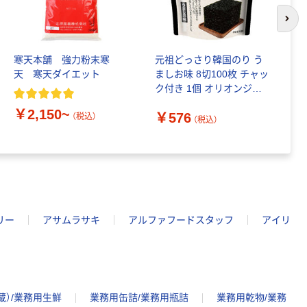
次の
寒天本舗 強力粉末寒
元祖どっさり韓国のり う
カ
天 寒天ダイエット
ましお味 8切100枚 チャッ
ク付き 1個 オリオンジャ
￥
コー
￥2,150~
￥576
（税込）
（税込）
リー
アサムラサキ
アルファフードスタッフ
アイリ
蔵）/業務用生鮮
業務用缶詰/業務用瓶詰
業務用乾物/業務