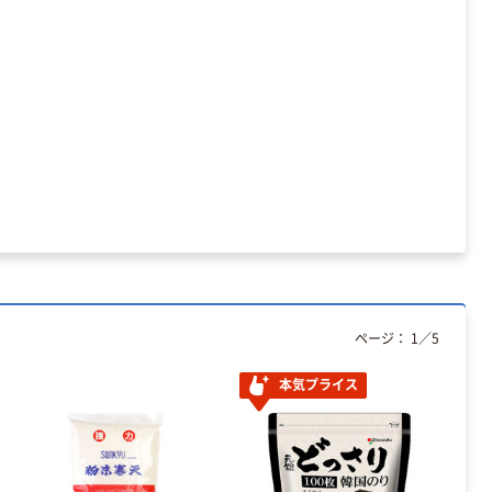
ページ：
1
／
5
本気プライス