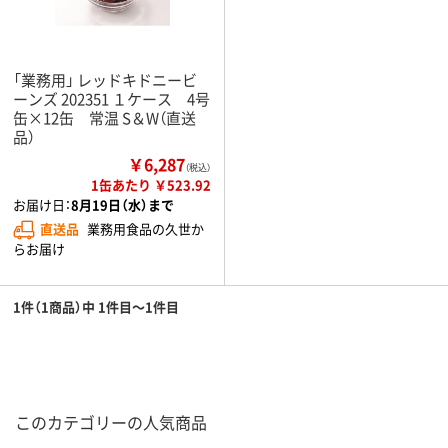
「業務用」 レッドキドニービ
ーンズ 202351 １ケース 4号
缶×12缶 常温 S＆W（直送
品）
￥6,287
（税込）
1缶あたり ￥523.92
お届け日：
8月19日（水）まで
直送品
業務用食品の久世か
らお届け
1件（1商品）中 1件目～1件目
このカテゴリーの人気商品