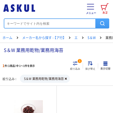
カゴ
メニュー
ホーム
メーカー名から探す - 【ア行】
エ
S＆W
業務
S＆W 業務用乾物/業務用海苔
1
1
件（1商品）中 1～1件を表示
表示切替
絞り込み
並び替え
S＆W 業務用乾物/業務用海苔
絞り込み