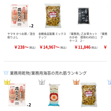
ヤマキ かつお節／混合
金鶴食品製菓 ミックス
「業務用」 乙女草カット
「業務用
削りぶし
ナッツ
わかめ 徳用414565１
ク
ケース 2…
￥238～
￥14,967～
￥11,846
￥9
（税込）
（税込）
（税込）
業務用乾物/業務用海苔の売れ筋ランキング