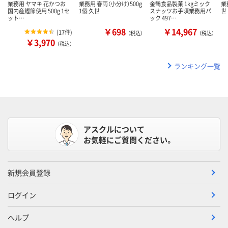
業務用 ヤマキ 花かつお
業務用 春雨（小分け）500g
金鶴食品製菓 1kgミック
業
国内産鰹節使用 500g 1セ
1個 久世
スナッツお手頃業務用パ
世
ット…
ック 497…
￥698
￥14,967
(
17件
)
（税込）
（税込）
￥3,970
（税込）
ランキング一覧
アスクルについて
お気軽にご質問ください。
新規会員登録
ログイン
ヘルプ