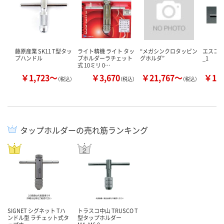
藤原産業 SK11 T型タッ
ライト精機 ライト タッ
“メガシンクロタッピン
エスコ
プハンドル
プホルダーラチェット
グホルダ”
_1
式 10ミリ 0…
￥1,723～
￥3,670
￥21,767～
￥10
（税込）
（税込）
（税込）
タップホルダーの売れ筋ランキング
SIGNET シグネット Tハ
トラスコ中山 TRUSCO T
ンドル型 ラチェット式タ
型タップホルダー