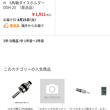
H 6角軸ダイスホルダー
DDH-25 （直送品）
￥1,911
（税込）
お届け日：
8月25日（火）
直送品
福井からお届け
3件（8商品）中 1件目～3件目
このカテゴリーの人気商品
ユキワ精工（YUKIWA）
“メガシンクロタッピン
“ドリルタッパ用タップ
エスコ