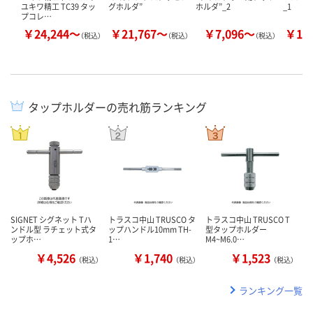
ユキワ精工 TC39 タッ
グホルダ”
ホルダ”_2
_1
プコレ…
￥24,244～
￥21,767～
￥7,096～
￥10
（税込）
（税込）
（税込）
タップホルダーの売れ筋ランキング
SIGNET シグネット Tハ
トラスコ中山 TRUSCO タ
トラスコ中山 TRUSCO T
ンドル型 ラチェット式タ
ップハンドル10mm TH-
型タップホルダー
ップホ…
1…
M4~M6.0…
￥4,526
￥1,740
￥1,523
（税込）
（税込）
（税込）
ランキング一覧