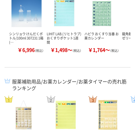
シンリョウ けんだくボ
LIHIT LAB.(リヒトラブ)
ハピラ おくすり当番 お
龍角散
トル/100ml 307231 1箱
おくすりポケット1週
薬カレンダー
ゼリー
(…
間
￥6,996
￥1,498～
￥1,764～
￥
（税込）
（税込）
（税込）
服薬補助用品/お薬カレンダー/お薬タイマーの売れ筋
ランキング