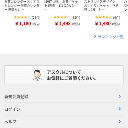
お薬カレンダー おくすり
LIHIT LAB. お薬ポケッ
ストリックスデザイン
ハ
カレンダー 服薬カレンダ
ト1週間 1袋（20枚入）
おくすりポケット マチ
マ
ー 投薬カレ…
…
無し 1枚 【…
ン
(
21件
)
(
13件
)
(
6件
)
￥1,180
￥1,498
￥1,480
（税込）
（税込）
（税込）
ランキング一覧
アスクルについて
お気軽にご質問ください。
新規会員登録
ログイン
ヘルプ