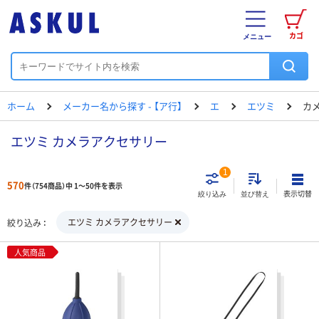
カゴ
メニュー
ホーム
メーカー名から探す - 【ア行】
エ
エツミ
カ
エツミ カメラアクセサリー
1
570
件（754商品）中 1～50件を表示
表示切替
絞り込み
並び替え
エツミ カメラアクセサリー
絞り込み
人気商品