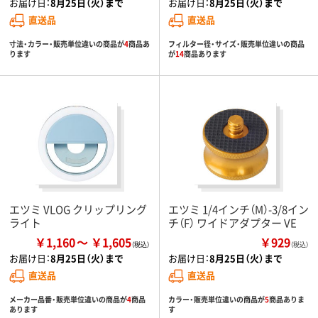
お届け日：
8月25日（火）まで
お届け日：
8月25日（火）まで
直送品
直送品
寸法・カラー・販売単位違いの商品が
4
商品あ
フィルター径・サイズ・販売単位違いの商品
ります
が
14
商品あります
エツミ VLOG クリップリング
エツミ 1/4インチ（M）-3/8イン
ライト
チ（F） ワイドアダプター VE
￥1,160
￥1,605
￥929
（税込）
お届け日：
8月25日（火）まで
お届け日：
8月25日（火）まで
直送品
直送品
メーカー品番・販売単位違いの商品が
4
商品
カラー・販売単位違いの商品が
5
商品ありま
あります
す