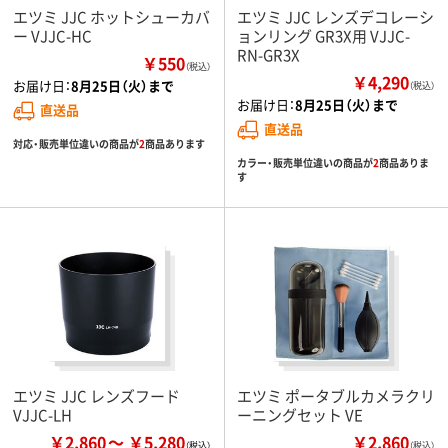
エツミ JJC ホットシューカバ
エツミ JJC レンズデコレーシ
ー VJJC-HC
ョンリング GR3X用 VJJC-
RN-GR3X
￥550
（税込）
￥4,290
お届け日：
8月25日（火）まで
（税込）
お届け日：
8月25日（火）まで
直送品
直送品
対応・販売単位違いの商品が
2
商品あります
カラー・販売単位違いの商品が
2
商品ありま
す
エツミ JJC レンズフード
エツミ ポータブルカメラクリ
VJJC-LH
ーニングセット VE
￥2,860
￥5,280
￥2,860
（税込）