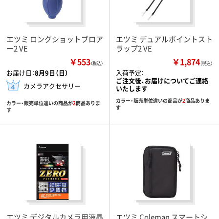
エツミ ロングショットブロア
エツミ デュアルポイントスト
ー2 VE
ラップ2 VE
￥553
￥1,874
（税込）
（税込）
お届け日：
8月9日（日）
入荷予定：
ご注文後、お届けについてご連絡
カメラアクセサリー
いたします
カラー・販売単位違いの商品が
2
商品ありま
カラー・販売単位違いの商品が
2
商品ありま
す
す
エツミ デジタルカメラ用液晶
エツミ Coleman スマートシ