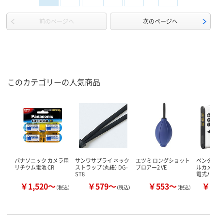
前のページへ
次のページへ
このカテゴリーの人気商品
パナソニック カメラ用
サンワサプライ ネック
エツミ ロングショット
ペンタ
リチウム電池 CR
ストラップ（丸紐） DG-
ブロアー2 VE
ルカメラ「
ST8
電式バ
￥1,520～
￥579～
￥553～
￥4
（税込）
（税込）
（税込）