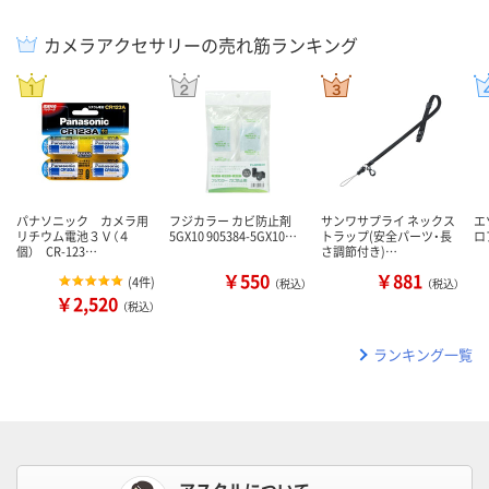
カメラアクセサリーの売れ筋ランキング
パナソニック カメラ用
フジカラー カビ防止剤
サンワサプライ ネックス
エ
リチウム電池３Ｖ（４
5GX10 905384-5GX10…
トラップ(安全パーツ・長
ロア
個） CR-123…
さ調節付き)…
￥550
￥881
(
4件
)
（税込）
（税込）
￥2,520
（税込）
ランキング一覧