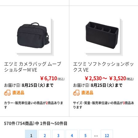
エツミ カメラバッグ ムーブ
エツミ ソフトクッションボッ
ショルダーM VE
クス VE
￥6,710
￥2,530
￥3,520
（税込）
お届け日：
8月25日（火）まで
お届け日：
8月25日（火）まで
直送品
直送品
カラー・販売単位違いの商品が
2
商品ありま
サイズ・質量・販売単位違いの商品が
3
商品あ
す
ります
570件（754商品）中 1件目～50件目
1
2
3
4
5
12