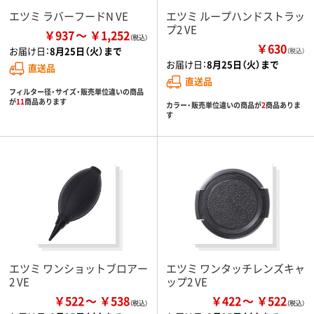
エツミ ラバーフードN VE
エツミ ループハンドストラッ
プ2 VE
￥937
￥1,252
￥630
お届け日：
8月25日（火）まで
（税込）
お届け日：
8月25日（火）まで
直送品
直送品
フィルター径・サイズ・販売単位違いの商品
が
11
商品あります
カラー・販売単位違いの商品が
2
商品ありま
す
エツミ ワンショットブロアー
エツミ ワンタッチレンズキャ
2 VE
ップ2 VE
￥522
￥538
￥422
￥522